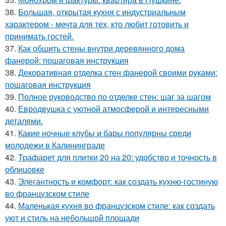
36.
Большая, открытая кухня с индустриальным
характером - мечта для тех, кто любит готовить и
принимать гостей.
37.
Как обшить стены внутри деревянного дома
фанерой: пошаговая инструкция
38.
Декоративная отделка стен фанерой своими руками:
пошаговая инструкция
39.
Полное руководство по отделке стен: шаг за шагом
40.
Евродвушка с уютной атмосферой и интересными
деталями.
41.
Какие ночные клубы и бары популярны среди
молодежи в Калининграде
42.
Трафарет для плитки 20 на 20: удобство и точность в
облицовке
43.
Элегантность и комфорт: как создать кухню-гостиную
во французском стиле
44.
Маленькая кухня во французском стиле: как создать
уют и стиль на небольшой площади