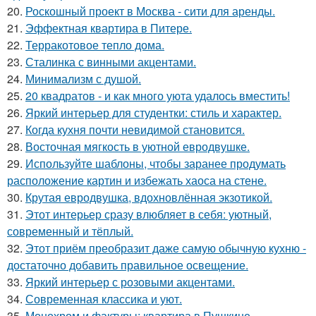
20.
Роскошный проект в Москва - сити для аренды.
21.
Эффектная квартира в Питере.
22.
Терракотовое тепло дома.
23.
Сталинка с винными акцентами.
24.
Минимализм с душой.
25.
20 квадратов - и как много уюта удалось вместить!
26.
Яркий интерьер для студентки: стиль и характер.
27.
Когда кухня почти невидимой становится.
28.
Восточная мягкость в уютной евродвушке.
29.
Используйте шаблоны, чтобы заранее продумать
расположение картин и избежать хаоса на стене.
30.
Крутая евродвушка, вдохновлённая экзотикой.
31.
Этот интерьер сразу влюбляет в себя: уютный,
современный и тёплый.
32.
Этот приём преобразит даже самую обычную кухню -
достаточно добавить правильное освещение.
33.
Яркий интерьер с розовыми акцентами.
34.
Современная классика и уют.
35.
Монохром и фактуры: квартира в Пушкине.