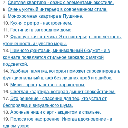
7.
Светлая квартира - оазис с элементами экостиля.
8.
Очень уютный интерьер в современном стиле.
9.
Монохромная квартира в Пушкине.
10.
Кухня с ретро - настроением.
11.
Гостиная в загородном доме.
12.
Французская эстетика. Этот интерьер - про лёгкость,
утончённость и чувство меры.
13.
Немного фантазии, минимальный бюджет - и в
комнате появляется стильное зеркало с мягкой
подсветкой.
14.
Удобная памятка, которая поможет спроектировать
функциональный шкаф без лишних проб и ошибок.
15.
Мини - пространство с характером.
16.
Светлая квартира, которая дышит спокойствием.
17.
Это решение - спасение для тех, кто устал от
беспорядка и визуального шума.
18.
Арочные ниши с арт - акцентом в спальне.
19.
Полосатое настроение. Иногда вдохновение - в
одном узоре.