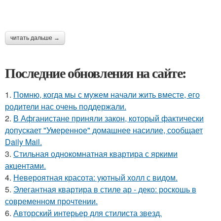
читать дальше →
Последние обновления на сайте:
1.
Помню, когда мы с мужем начали жить вместе, его
родители нас очень поддержали.
2.
В Афганистане приняли закон, который фактически
допускает "Умеренное" домашнее насилие, сообщает
Daily Mail.
3.
Стильная однокомнатная квартира с яркими
акцентами.
4.
Невероятная красота: уютный холл с видом.
5.
Элегантная квартира в стиле ар - деко: роскошь в
современном прочтении.
6.
Авторский интерьер для стилиста звезд.