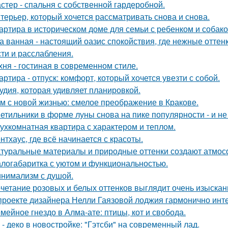
стер - спальня с собственной гардеробной.
терьер, который хочется рассматривать снова и снова.
артира в историческом доме для семьи с ребенком и собако
а ванная - настоящий оазис спокойствия, где нежные отт
сти и расслабления.
хня - гостиная в современном стиле.
артира - отпуск: комфорт, который хочется увезти с собой.
удия, которая удивляет планировкой.
м с новой жизнью: смелое преображение в Кракове.
етильники в форме луны снова на пике популярности - и не 
ухкомнатная квартира с характером и теплом.
нтхаус, где всё начинается с красоты.
туральные материалы и природные оттенки создают атмосф
логабаритка с уютом и функциональностью.
нимализм с душой.
четание розовых и белых оттенков выглядит очень изыскан
проекте дизайнера Нелли Гаязовой лоджия гармонично инт
мейное гнездо в Алма-ате: птицы, кот и свобода.
 - деко в новостройке: "Гэтсби" на современный лад.