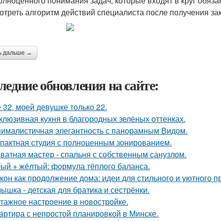
олноценного понимания задач, которые входят в круг обяза
отреть алгоритм действий специалиста после получения зак
ь дальше →
ледние обновления на сайте:
 32, моей девушке только 22.
клюзивная кухня в благородных зелёных оттенках.
ималистичная элегантность с панорамным Видом.
пактная студия с полноценным зонированием.
ватная мастер - спальня с собственным санузлом.
ый + жёлтый: формула тёплого баланса.
кон как продолжение дома: идеи для стильного и уютного п
ышка - детская для братика и сестрёнки.
тажное настроение в новостройке.
артира с непростой планировкой в Минске.