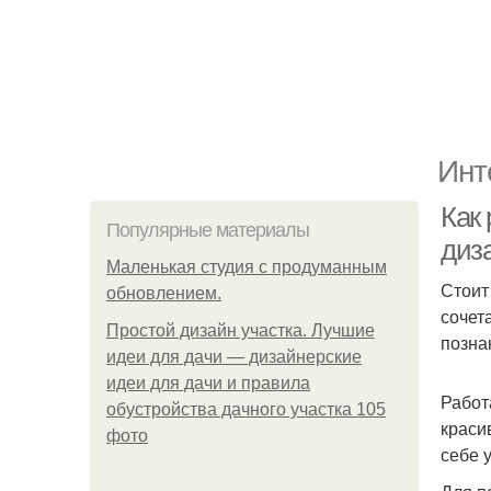
Инт
Как
Популярные материалы
диз
Маленькая студия с продуманным
Стоит
обновлением.
сочет
Простой дизайн участка. Лучшие
позна
идеи для дачи — дизайнерские
идеи для дачи и правила
Работ
обустройства дачного участка 105
краси
фото
себе 