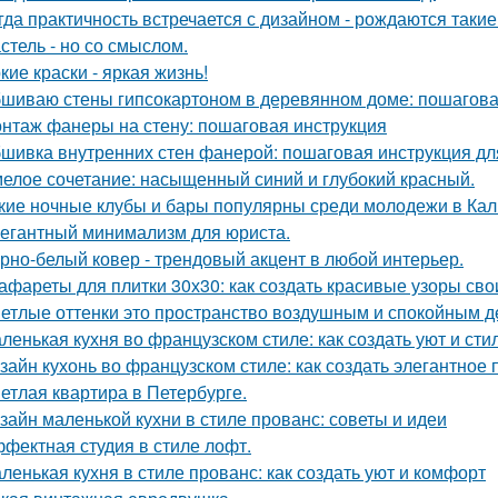
гда практичность встречается с дизайном - рождаются такие
стель - но со смыслом.
кие краски - яркая жизнь!
шиваю стены гипсокартоном в деревянном доме: пошагова
нтаж фанеры на стену: пошаговая инструкция
шивка внутренних стен фанерой: пошаговая инструкция дл
елое сочетание: насыщенный синий и глубокий красный.
кие ночные клубы и бары популярны среди молодежи в Ка
егантный минимализм для юриста.
рно-белый ковер - трендовый акцент в любой интерьер.
афареты для плитки 30х30: как создать красивые узоры св
етлые оттенки это пространство воздушным и спокойным д
ленькая кухня во французском стиле: как создать уют и ст
зайн кухонь во французском стиле: как создать элегантное
етлая квартира в Петербурге.
зайн маленькой кухни в стиле прованс: советы и идеи
фектная студия в стиле лофт.
ленькая кухня в стиле прованс: как создать уют и комфорт