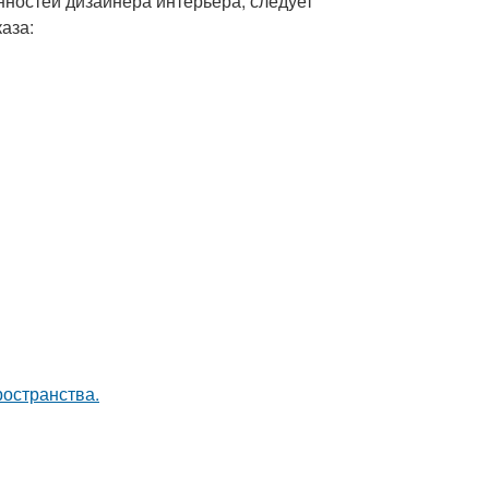
нностей дизайнера интерьера, следует
аза:
ространства.