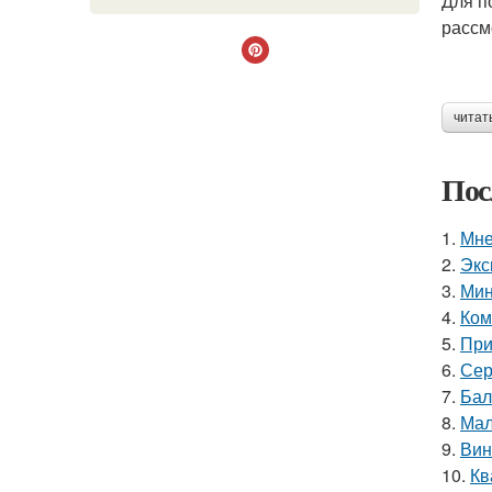
Для п
рассм
читат
Пос
1.
Мне
2.
Экс
3.
Мин
4.
Ком
5.
При
6.
Сер
7.
Бал
8.
Мал
9.
Вин
10.
Кв