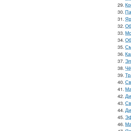
29.
Ко
30.
Па
31.
Яр
32.
Об
33.
Мо
34.
Об
35.
См
36.
Ка
37.
Эл
38.
Чё
39.
Тр
40.
Св
41.
Ма
42.
Ди
43.
Св
44.
Ди
45.
Эф
46.
Ма