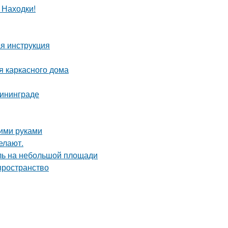
 Находки!
я инструкция
я каркасного дома
лининграде
оими руками
елают.
иль на небольшой площади
 пространство