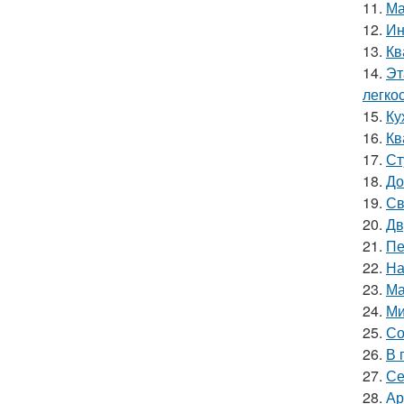
11.
Ма
12.
Ин
13.
Кв
14.
Эт
легко
15.
Ку
16.
Кв
17.
Ст
18.
До
19.
Св
20.
Дв
21.
Пе
22.
На
23.
Ма
24.
Ми
25.
Со
26.
В 
27.
Се
28.
Ар