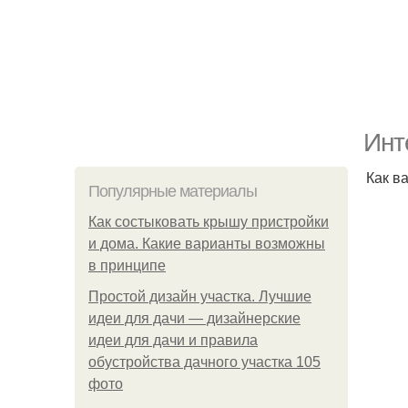
Инт
Как в
Популярные материалы
Как состыковать крышу пристройки
и дома. Какие варианты возможны
в принципе
Простой дизайн участка. Лучшие
идеи для дачи — дизайнерские
идеи для дачи и правила
обустройства дачного участка 105
фото