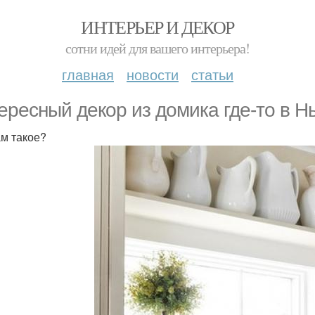
ИНТЕРЬЕР И ДЕКОР
сотни идей для вашего интерьера!
главная
новости
статьи
ересный декор из дoмика гдe-тo в H
ам такое?