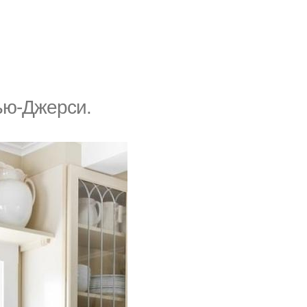
ью-Джepcи.