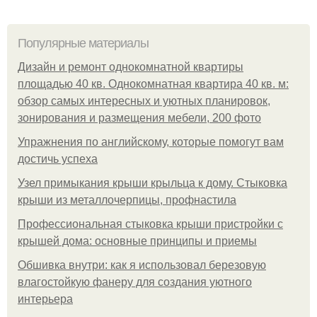
Популярные материалы
Дизайн и ремонт однокомнатной квартиры
площадью 40 кв. Однокомнатная квартира 40 кв. м:
обзор самых интересных и уютных планировок,
зонирования и размещения мебели, 200 фото
Упражнения по английскому, которые помогут вам
достичь успеха
Узел примыкания крыши крыльца к дому. Стыковка
крыши из металлочерпицы, профнастила
Профессиональная стыковка крыши пристройки с
крышей дома: основные принципы и приемы
Обшивка внутри: как я использовал березовую
влагостойкую фанеру для создания уютного
интерьера