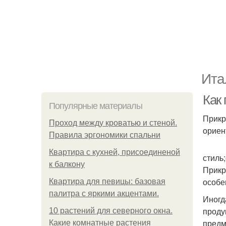
Ита
Как
Популярные материалы
Прикр
Проход между кроватью и стеной.
ориен
Правила эргономики спальни
Квартира с кухней, присоединеной
стиль
к балкону
Прикр
особе
Квартира для певицы: базовая
палитра с яркими акцентами.
Иногд
проду
10 растений для северного окна.
предм
Какие комнатные растения