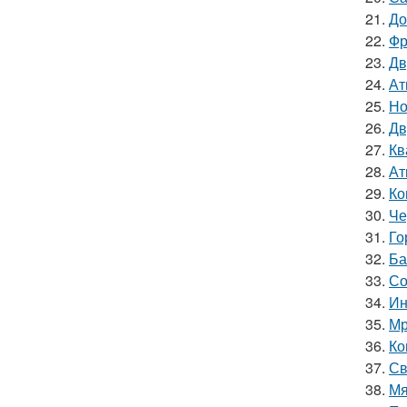
21.
До
22.
Фр
23.
Дв
24.
Ат
25.
Но
26.
Дв
27.
Кв
28.
Ат
29.
Ко
30.
Че
31.
Го
32.
Ба
33.
Со
34.
Ин
35.
Мр
36.
Ко
37.
Св
38.
Мя