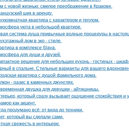
м с новой жизнью: смелое преображение в Кракове.
анцузский шик в аренду.
ухкомнатная квартира с характером и теплом.
мосфера уюта в небольшой квартире.
вая система душа привычные водные процедуры в настоя
ухэтажный дом в эко - стиле.
артира в комплексе Slava.
мосфера для души и друзей.
мпактное решение для небольших кухонь - гостиных - шкаф
рный в спальне. Стильные варианты для вашего вдохновен
родская квартира с душой фамильного дома.
лкон - оазис в каменных джунглях.
временная двушка для девушки - айтишницы.
терьер, который сразу вызывает ощущение спокойствия и 
амор как акцент.
гда продумано всё: от вида до техники.
ет, который вы сделали сами.
тная свежесть в интерьере.