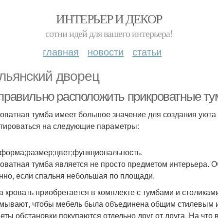
ИНТЕРЬЕР И ДЕКОР
сотни идей для вашего интерьера!
главная
новости
статьи
льянский дворец
 правильно расположить прикроватные ту
оватная тумба имеет большое значение для создания уюта 
тироваться на следующие параметры:
;форма;размер;цвет;функциональность.
оватная тумба является не просто предметом интерьера. О
нно, если спальня небольшая по площади.
а кровать приобретается в комплекте с тумбами и столикам
мывают, чтобы мебель была объединена общим стилевым и
еты обстановки покупаются отдельно друг от друга. На что