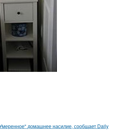
"Умеренное" домашнее насилие, сообщает Daily