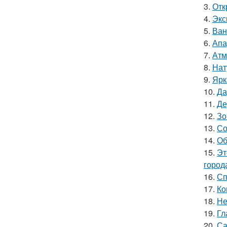
3.
Отк
4.
Экс
5.
Ван
6.
Апа
7.
Атм
8.
Нат
9.
Ярк
10.
Да
11.
Де
12.
Зо
13.
Со
14.
Об
15.
Эт
город
16.
Сп
17.
Ко
18.
Не
19.
Гл
20.
Са