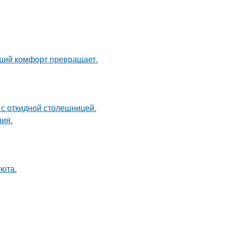
щий комфорт превращает.
 с откидной столешницей.
ия.
уюта.