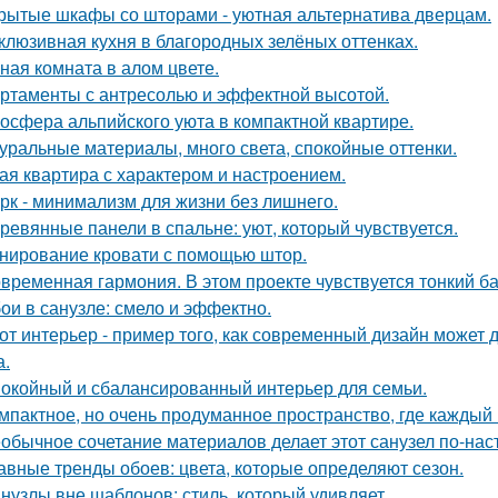
рытые шкафы со шторами - уютная альтернатива дверцам.
клюзивная кухня в благородных зелёных оттенках.
ная комната в алом цвете.
ртаменты с антресолью и эффектной высотой.
осфера альпийского уюта в компактной квартире.
уральные материалы, много света, спокойные оттенки.
ая квартира с характером и настроением.
рк - минимализм для жизни без лишнего.
ревянные панели в спальне: уют, который чувствуется.
нирование кровати с помощью штор.
временная гармония. В этом проекте чувствуется тонкий б
ои в санузле: смело и эффектно.
от интерьер - пример того, как современный дизайн может д
а.
окойный и сбалансированный интерьер для семьи.
мпактное, но очень продуманное пространство, где каждый 
обычное сочетание материалов делает этот санузел по-на
авные тренды обоев: цвета, которые определяют сезон.
нузлы вне шаблонов: стиль, который удивляет.