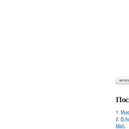
читат
Пос
1.
Мне
2.
В А
Mail.