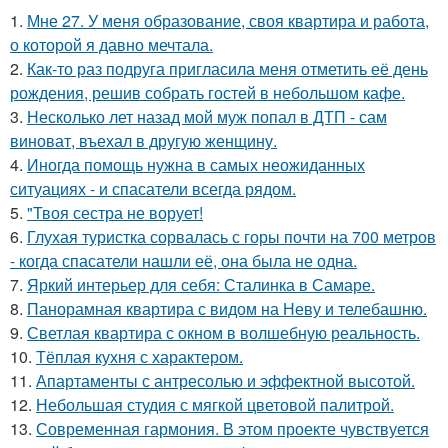
1.
Мне 27. У меня образование, своя квартира и работа,
о которой я давно мечтала.
2.
Как-то раз подруга пригласила меня отметить её день
рождения, решив собрать гостей в небольшом кафе.
3.
Несколько лет назад мой муж попал в ДТП - сам
виноват, въехал в другую женщину.
4.
Иногда помощь нужна в самых неожиданных
ситуациях - и спасатели всегда рядом.
5.
"Твоя сестра не ворует!
6.
Глухая туристка сорвалась с горы почти на 700 метров
- когда спасатели нашли её, она была не одна.
7.
Яркий интерьер для себя: Сталинка в Самаре.
8.
Панорамная квартира с видом на Неву и телебашню.
9.
Светлая квартира с окном в волшебную реальность.
10.
Тёплая кухня с характером.
11.
Апартаменты с антресолью и эффектной высотой.
12.
Небольшая студия с мягкой цветовой палитрой.
13.
Современная гармония. В этом проекте чувствуется