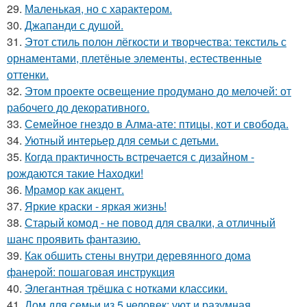
29.
Маленькая, но с характером.
30.
Джапанди с душой.
31.
Этот стиль полон лёгкости и творчества: текстиль с
орнаментами, плетёные элементы, естественные
оттенки.
32.
Этом проекте освещение продумано до мелочей: от
рабочего до декоративного.
33.
Семейное гнездо в Алма-ате: птицы, кот и свобода.
34.
Уютный интерьер для семьи с детьми.
35.
Когда практичность встречается с дизайном -
рождаются такие Находки!
36.
Мрамор как акцент.
37.
Яркие краски - яркая жизнь!
38.
Старый комод - не повод для свалки, а отличный
шанс проявить фантазию.
39.
Как обшить стены внутри деревянного дома
фанерой: пошаговая инструкция
40.
Элегантная трёшка с нотками классики.
41.
Дом для семьи из 5 человек: уют и разумная