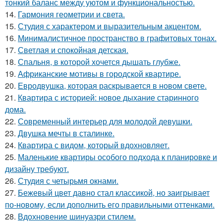
тонкий баланс между уютом и функциональностью.
14.
Гармония геометрии и света.
15.
Студия с характером и выразительным акцентом.
16.
Минималистичное пространство в графитовых тонах.
17.
Светлая и спокойная детская.
18.
Спальня, в которой хочется дышать глубже.
19.
Африканские мотивы в городской квартире.
20.
Евродвушка, которая раскрывается в новом свете.
21.
Квартира с историей: новое дыхание старинного
дома.
22.
Современный интерьер для молодой девушки.
23.
Двушка мечты в сталинке.
24.
Квартира с видом, который вдохновляет.
25.
Маленькие квартиры особого подхода к планировке и
дизайну требуют.
26.
Студия с четырьмя окнами.
27.
Бежевый цвет давно стал классикой, но заигрывает
по-новому, если дополнить его правильными оттенками.
28.
Вдохновение шинуазри стилем.