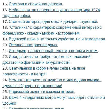
15.
Светлая и спокойная детская.
16.
Небольшая, но невероятно уютная квартира 1974
года постройки.
17.
Светлый интерьер для отца и дочери - студентки.
18.
"Сталинка" с характером: современный интерьер с
французско - скандинавским настроением.
19.
В детской важно не только удобство, но и атмосфера.
20.
Осеннее настроение дома.
21.
Интерьер, наполненный теплом, светом и уютом.
22.
Иногда стиль не требует огромных вложений -
достаточно фантазии и аккуратности.
23.
Светильники в форме луны снова на пике
популярности - и не зря!
24.
Немного творчества, чувство стиля и доля юмора -
идеальный рецепт вдохновения!
25.
Парижский акцент в каждом штрихе.
26.
Даже 4 квадратных метра могут выглядеть стильно и
удобно!
27.
Парижская элегантность дома.