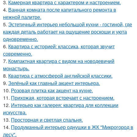
3.
Камерная квартира с характером и настроением.
4.
Ванная комната после капитального ремонта в
нежной палитре.
5.
Эстетичный интерьер небольшой кухни - гостиной, где
каждая деталь работает на ощущение роскоши и уюта
одновременно.
6.
Квартира с историей: классика, которая звучит
современно.
7.
Компактная квартира с видом на новодевичий
монастырь.
8.
Квартира с атмосферой английской классики.
9.
Зелёный как главный акцент интерьера.
10.
Розовая плитка как акцент на кухне.
11.
Прихожая, которая встречает с настроением.
12.
Интерьер как галерея: квартира для коллекции
искусства.
13.
Просторная и светлая спальня.
14.
Продуманный интерьер однушки в ЖК "Микрогород в
лесу".