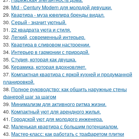
28.
Mid - Century Modern для молодой девушки.
29.
Квартира - муза ювелира бренды видал.
30.
Серый - значит уютный.
31.
22 квадрата уюта и стиля.
32.
Легкий, современный интерьер.
33.
Квартира в сливовом настроении.
34.
Интерьер в гармонии с природой.
35.
Студия, которая как двушка.
36.
Керамика, которая вдохновляет.
37.
Компактная квартира с яркой кухней и продуманной
планировкой.
38.
Полное руководство: как обшить наружные стены
фанерой шаг за шагом
39.
Минимализм для активного ритма жизни.
40.
Компактный уют для арендного жилья.
41.
Городской уют для молодого инженера.
42.
Маленькая квартира с большим потенциалом.
43.
Мастер-класс: как работать с трафаретом плитки