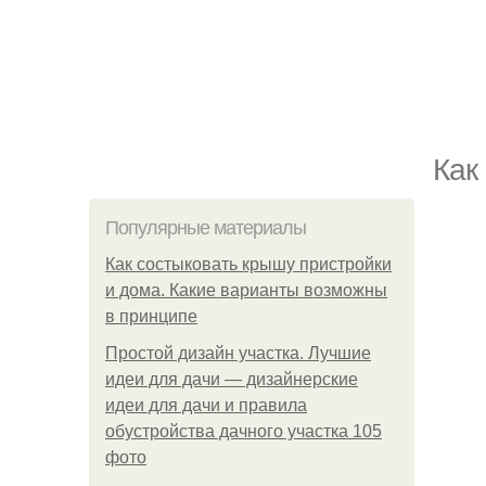
Кaк
Популярные материалы
Как состыковать крышу пристройки
и дома. Какие варианты возможны
в принципе
Простой дизайн участка. Лучшие
идеи для дачи — дизайнерские
идеи для дачи и правила
обустройства дачного участка 105
фото