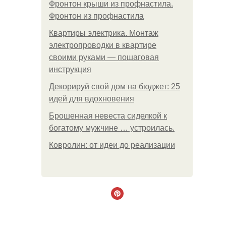
Фронтон крыши из профнастила.
Фронтон из профнастила
Квартиры электрика. Монтаж
электропроводки в квартире
своими руками — пошаговая
инструкция
Декорируй свой дом на бюджет: 25
идей для вдохновения
Брошенная невеста сиделкой к
богатому мужчине … устроилась.
Ковролин: от идеи до реализации