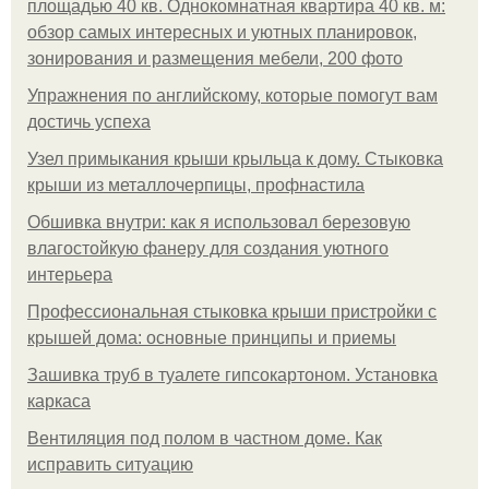
площадью 40 кв. Однокомнатная квартира 40 кв. м:
обзор самых интересных и уютных планировок,
зонирования и размещения мебели, 200 фото
Упражнения по английскому, которые помогут вам
достичь успеха
Узел примыкания крыши крыльца к дому. Стыковка
крыши из металлочерпицы, профнастила
Обшивка внутри: как я использовал березовую
влагостойкую фанеру для создания уютного
интерьера
Профессиональная стыковка крыши пристройки с
крышей дома: основные принципы и приемы
Зашивка труб в туалете гипсокартоном. Установка
каркаса
Вентиляция под полом в частном доме. Как
исправить ситуацию