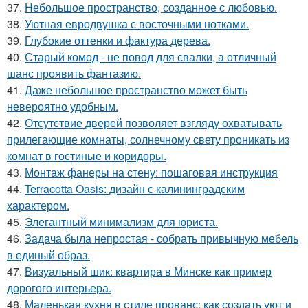
37.
Небольшое пространство, созданное с любовью.
38.
Уютная евродвушка с восточными нотками.
39.
Глубокие оттенки и фактура дерева.
40.
Старый комод - не повод для свалки, а отличный
шанс проявить фантазию.
41.
Даже небольшое пространство может быть
невероятно удобным.
42.
Отсутствие дверей позволяет взгляду охватывать
прилегающие комнаты, солнечному свету проникать из
комнат в гостиные и коридоры.
43.
Монтаж фанеры на стену: пошаговая инструкция
44.
Terracotta Oasis: дизайн с калининградским
характером.
45.
Элегантный минимализм для юриста.
46.
Задача была непростая - собрать привычную мебель
в единый образ.
47.
Визуальный шик: квартира в Минске как пример
дорогого интерьера.
48.
Маленькая кухня в стиле прованс: как создать уют и