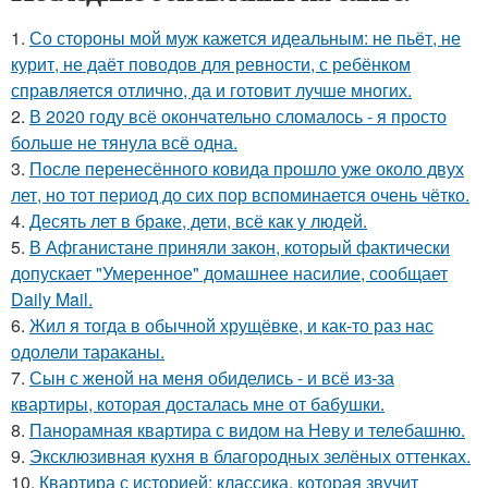
1.
Со стороны мой муж кажется идеальным: не пьёт, не
курит, не даёт поводов для ревности, с ребёнком
справляется отлично, да и готовит лучше многих.
2.
В 2020 году всё окончательно сломалось - я просто
больше не тянула всё одна.
3.
После перенесённого ковида прошло уже около двух
лет, но тот период до сих пор вспоминается очень чётко.
4.
Десять лет в браке, дети, всё как у людей.
5.
В Афганистане приняли закон, который фактически
допускает "Умеренное" домашнее насилие, сообщает
Daily Mail.
6.
Жил я тогда в обычной хрущёвке, и как-то раз нас
одолели тараканы.
7.
Сын с женой на меня обиделись - и всё из-за
квартиры, которая досталась мне от бабушки.
8.
Панорамная квартира с видом на Неву и телебашню.
9.
Эксклюзивная кухня в благородных зелёных оттенках.
10.
Квартира с историей: классика, которая звучит