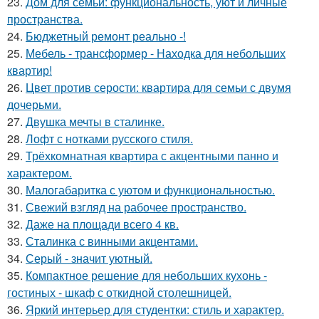
23.
Дом для семьи: функциональность, уют и личные
пространства.
24.
Бюджетный ремонт реально -!
25.
Мебель - трансформер - Находка для небольших
квартир!
26.
Цвет против серости: квартира для семьи с двумя
дочерьми.
27.
Двушка мечты в сталинке.
28.
Лофт с нотками русского стиля.
29.
Трёхкомнатная квартира с акцентными панно и
характером.
30.
Малогабаритка с уютом и функциональностью.
31.
Свежий взгляд на рабочее пространство.
32.
Даже на площади всего 4 кв.
33.
Сталинка с винными акцентами.
34.
Серый - значит уютный.
35.
Компактное решение для небольших кухонь -
гостиных - шкаф с откидной столешницей.
36.
Яркий интерьер для студентки: стиль и характер.