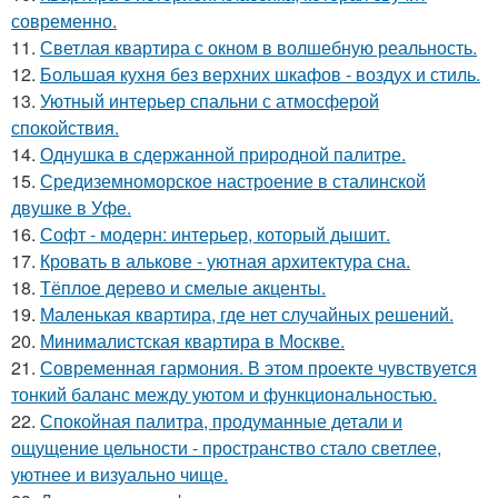
современно.
11.
Светлая квартира с окном в волшебную реальность.
12.
Большая кухня без верхних шкафов - воздух и стиль.
13.
Уютный интерьер спальни с атмосферой
спокойствия.
14.
Однушка в сдержанной природной палитре.
15.
Средиземноморское настроение в сталинской
двушке в Уфе.
16.
Софт - модерн: интерьер, который дышит.
17.
Кровать в алькове - уютная архитектура сна.
18.
Тёплое дерево и смелые акценты.
19.
Маленькая квартира, где нет случайных решений.
20.
Минималистская квартира в Москве.
21.
Современная гармония. В этом проекте чувствуется
тонкий баланс между уютом и функциональностью.
22.
Спокойная палитра, продуманные детали и
ощущение цельности - пространство стало светлее,
уютнее и визуально чище.