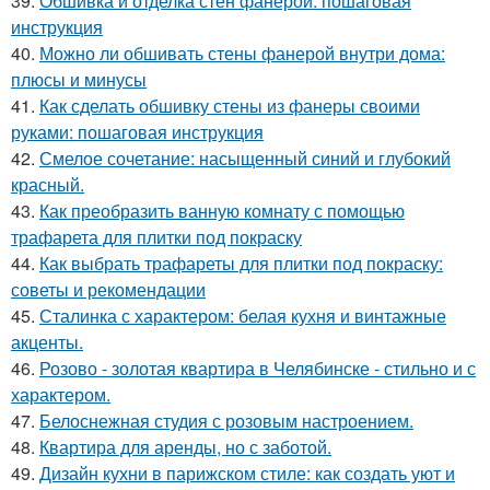
39.
Обшивка и отделка стен фанерой: пошаговая
инструкция
40.
Можно ли обшивать стены фанерой внутри дома:
плюсы и минусы
41.
Как сделать обшивку стены из фанеры своими
руками: пошаговая инструкция
42.
Смелое сочетание: насыщенный синий и глубокий
красный.
43.
Как преобразить ванную комнату с помощью
трафарета для плитки под покраску
44.
Как выбрать трафареты для плитки под покраску:
советы и рекомендации
45.
Сталинка с характером: белая кухня и винтажные
акценты.
46.
Розово - золотая квартира в Челябинске - стильно и с
характером.
47.
Белоснежная студия с розовым настроением.
48.
Квартира для аренды, но с заботой.
49.
Дизайн кухни в парижском стиле: как создать уют и