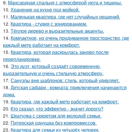
9.
Мансардная спальня с атмосферой уюта и тишины.
10.
Хранение на кухне под мойкой.
11.
Маленькая квартира, где нет случайных решений.
12.
Квартира - студия с зонированием.
13.
Тёплое дерево и выразительные акценты.
14.
Компактное, но очень продуманное пространство, где
каждый метр работает на комфорт.
15.
Квартира, которая раскрылась заново после
перепланировки.
16.
Это дуэт, который создаёт современную,
выразительную и очень стильную атмосферу.
17.
Санузлы вне шаблонов: стиль, который удивляет.
18.
Детская сафари - комната: приключения начинаются
дома.
19.
Квартира, где каждый метр работает на комфорт.
20.
Кто сказал, что эффектно - значит дорого?
21.
Шкатулка с секретом для молодой семьи.
22.
Питерская однушка без компромиссов.
23.
Квартира для семьи из четырёх человек.