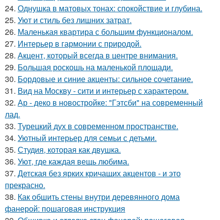
24.
Однушка в матовых тонах: спокойствие и глубина.
25.
Уют и стиль без лишних затрат.
26.
Маленькая квартира с большим функционалом.
27.
Интерьер в гармонии с природой.
28.
Акцент, который всегда в центре внимания.
29.
Большая роскошь на маленькой площади.
30.
Бордовые и синие акценты: сильное сочетание.
31.
Вид на Москву - сити и интерьер с характером.
32.
Ар - деко в новостройке: "Гэтсби" на современный
лад.
33.
Турецкий дух в современном пространстве.
34.
Уютный интерьер для семьи с детьми.
35.
Студия, которая как двушка.
36.
Уют, где каждая вещь любима.
37.
Детская без ярких кричащих акцентов - и это
прекрасно.
38.
Как обшить стены внутри деревянного дома
фанерой: пошаговая инструкция