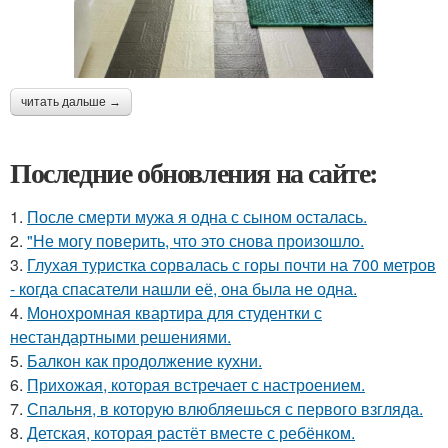
читать дальше →
Последние обновления на сайте:
1.
После смерти мужа я одна с сыном осталась.
2.
"Не могу поверить, что это снова произошло.
3.
Глухая туристка сорвалась с горы почти на 700 метров
- когда спасатели нашли её, она была не одна.
4.
Монохромная квартира для студентки с
нестандартными решениями.
5.
Балкон как продолжение кухни.
6.
Прихожая, которая встречает с настроением.
7.
Спальня, в которую влюбляешься с первого взгляда.
8.
Детская, которая растёт вместе с ребёнком.