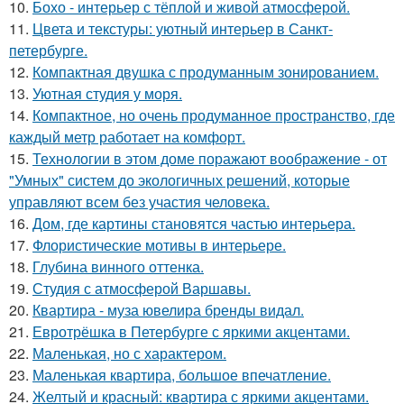
10.
Бохо - интерьер с тёплой и живой атмосферой.
11.
Цвета и текстуры: уютный интерьер в Санкт-
петербурге.
12.
Компактная двушка с продуманным зонированием.
13.
Уютная студия у моря.
14.
Компактное, но очень продуманное пространство, где
каждый метр работает на комфорт.
15.
Технологии в этом доме поражают воображение - от
"Умных" систем до экологичных решений, которые
управляют всем без участия человека.
16.
Дом, где картины становятся частью интерьера.
17.
Флористические мотивы в интерьере.
18.
Глубина винного оттенка.
19.
Студия с атмосферой Варшавы.
20.
Квартира - муза ювелира бренды видал.
21.
Евротрёшка в Петербурге с яркими акцентами.
22.
Маленькая, но с характером.
23.
Маленькая квартира, большое впечатление.
24.
Желтый и красный: квартира с яркими акцентами.