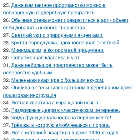
25.
Даже компактное пространство можно в
полноценную гардеробную превратить.
26.
Обычная стена может превратиться в арт - объект,
если добавить немного творчества.
27.
Светлый уют с природными акцентами.
28.
Крутая евродвушка, вдохновлённая экзотикой.
29.
Минимализм, в котором всё продумано.
30.
Современная классика и уют.
31.
Даже небольшое пространство может быть
невероятно удобным.
32.
Маленькая квартира с большим вкусом.
33.
Обшиваю стены гипсокартоном в деревянном доме:
пошаговая инструкция
34.
Уютная квартира с изразцовой печью.
35.
Раздвижные двери в классическом интерьере.
36.
Когда функциональность на первом месте!
37.
Трёшка, в которую влюбляешься с порога.
38.
Уют с историей: квартира в доме 1930-х годов.
39.
Какие парки или сады можно посетить