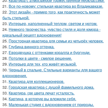
20.
Квартира с атмосферой торжественной неоклассики.
21.
Все по-новому: стильная квартира во Владикавказе.
22.
Этот дизайн - пример того, как практичность может
быть стильной.
23.
Интерьер, наполненный теплом, светом и уютом.
24.
Немного творчества, чувство стиля и доля юмора -
идеальный рецепт вдохновения!
25.
Просторная квартира для семьи из четырёх человек.
26.
Глубина винного оттенка.
27.
Евродвушка с оттенками коралла и бургунди.
28.
Потолки в цвете - смелое решение.
29.
Интерьер для тех, кто живёт музыкой.
30.
Черный в спальне. Стильные варианты для вашего
вдохновения.
31.
Квартира для коллекционеров.
32.
Городская квартира с душой фамильного дома.
33.
Квартира, где цвета лечат усталость.
34.
Картина, в которую вы вложили себя.
35.
Маленькая студия с вдохновением от природы.