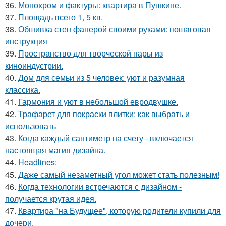
36.
Монохром и фактуры: квартира в Пушкине.
37.
Площадь всего 1, 5 кв.
38.
Обшивка стен фанерой своими руками: пошаговая
инструкция
39.
Пространство для творческой пары из
киноиндустрии.
40.
Дом для семьи из 5 человек: уют и разумная
классика.
41.
Гармония и уют в небольшой евродвушке.
42.
Трафарет для покраски плитки: как выбрать и
использовать
43.
Когда каждый сантиметр на счету - включается
настоящая магия дизайна.
44.
Headlines:
45.
Даже самый незаметный угол может стать полезным!
46.
Когда технологии встречаются с дизайном -
получается крутая идея.
47.
Квартира "на Будущее", которую родители купили для
дочери.