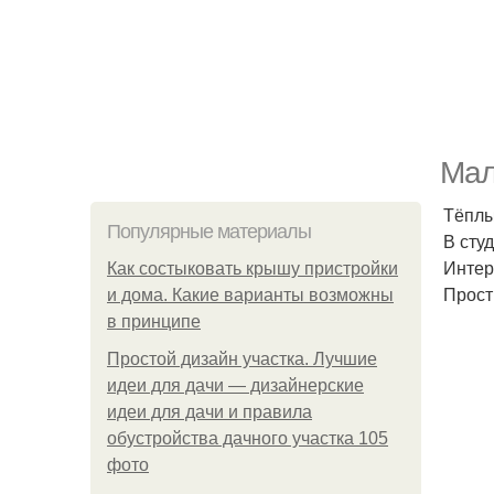
Мал
Тёплы
Популярные материалы
В сту
Интер
Как состыковать крышу пристройки
Прост
и дома. Какие варианты возможны
в принципе
Простой дизайн участка. Лучшие
идеи для дачи — дизайнерские
идеи для дачи и правила
обустройства дачного участка 105
фото