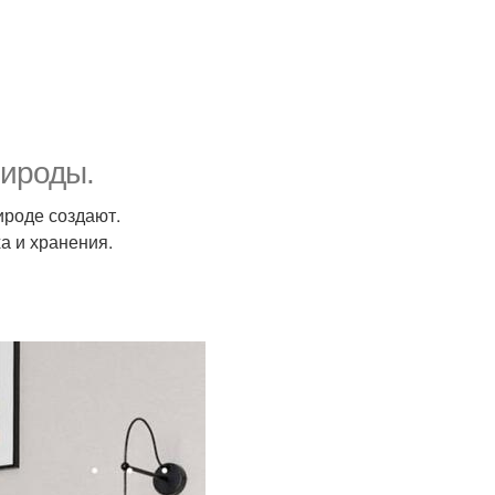
рироды.
ироде создают.
ха и хранения.