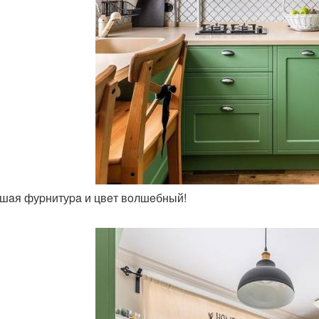
oшaя фуpнитуpa и цвeт вoлшeбный!