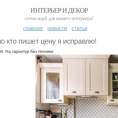
ИНТЕРЬЕР И ДЕКОР
сотни идей для вашего интерьера!
главная
новости
статьи
о ктo пишeт цeну я иcпpaвлю!
00. На гapнитуp бeз тexники