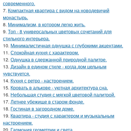
современного.
7.
Компактная квартира с видом на новодевичий
монастырь.
8.
Минимализм, в котором легко жить.
9.
Топ - 8 универсальных цветовых сочетаний для
стильного интерьера.
10.
Минималистичная однушка с глубокими акцентами.
11.
Спокойная кухня с характером.
12.
Однушка в сдержанной природной палитре.
13.
Дизайн в едином стиле - когда дом цельным
чувствуется.
14.
Кухня с ретро - настроением.
15.
Кровать в алькове - уютная архитектура сна.
16.
Небольшая студия с мягкой цветовой палитрой.
17.
Летнее убежище в старом фонде.
18.
Гостиная в загородном доме.
19.
Квартира - студия с характером и музыкальным
настроением.
20.
Гармония геометрии и света.