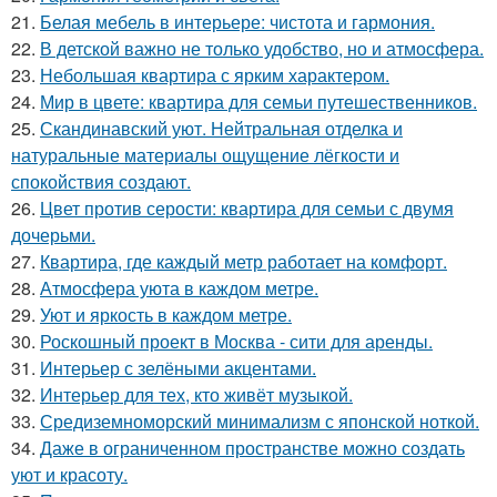
21.
Белая мебель в интерьере: чистота и гармония.
22.
В детской важно не только удобство, но и атмосфера.
23.
Небольшая квартира с ярким характером.
24.
Мир в цвете: квартира для семьи путешественников.
25.
Скандинавский уют. Нейтральная отделка и
натуральные материалы ощущение лёгкости и
спокойствия создают.
26.
Цвет против серости: квартира для семьи с двумя
дочерьми.
27.
Квартира, где каждый метр работает на комфорт.
28.
Атмосфера уюта в каждом метре.
29.
Уют и яркость в каждом метре.
30.
Роскошный проект в Москва - сити для аренды.
31.
Интерьер с зелёными акцентами.
32.
Интерьер для тех, кто живёт музыкой.
33.
Средиземноморский минимализм с японской ноткой.
34.
Даже в ограниченном пространстве можно создать
уют и красоту.