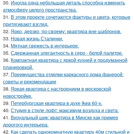
30.
Иногда одна небольшая деталь способна изменить
атмосферу целого пространства.
31.
В этом проекте сочетаются фактуры и цвета, которые
притягивают взгляд.
32.
Ярко, дерзко, по-своему: квартира вне шаблонов.
33.
Новая жизнь Сталинки.
34.
Мятная свежесть в интерьере.
35.
Сдержанная элегантность в серо - белой палитре.
36.
Компактная квартира с яркой кухней и продуманной
планировкой.
37.
Преимущества отделки каркасного дома фанерой:
советы и рекомендации
38.
Яркая квартира с настроением в московской
новостройке.
39.
Петербургская квартира в духе Ikea 60-х.
40.
Студия в стиле лофт: максимум воздуха и света.
41.
Визуальный шик: квартира в Минске как пример
дорогого интерьера.
42.
Как сделать однокомнатную квартиру 40м стильной и