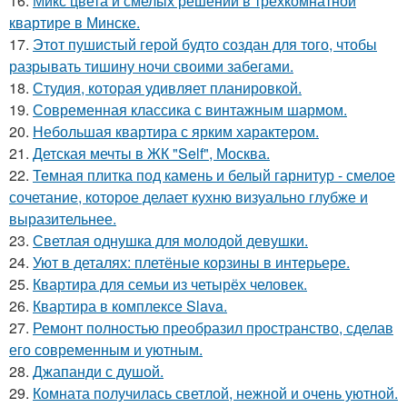
16.
Микс цвета и смелых решений в трёхкомнатной
квартире в Минске.
17.
Этот пушистый герой будто создан для того, чтобы
разрывать тишину ночи своими забегами.
18.
Студия, которая удивляет планировкой.
19.
Современная классика с винтажным шармом.
20.
Небольшая квартира с ярким характером.
21.
Детская мечты в ЖК "Self", Москва.
22.
Темная плитка под камень и белый гарнитур - смелое
сочетание, которое делает кухню визуально глубже и
выразительнее.
23.
Светлая однушка для молодой девушки.
24.
Уют в деталях: плетёные корзины в интерьере.
25.
Квартира для семьи из четырёх человек.
26.
Квартира в комплексе Slava.
27.
Ремонт полностью преобразил пространство, сделав
его современным и уютным.
28.
Джапанди с душой.
29.
Комната получилась светлой, нежной и очень уютной.