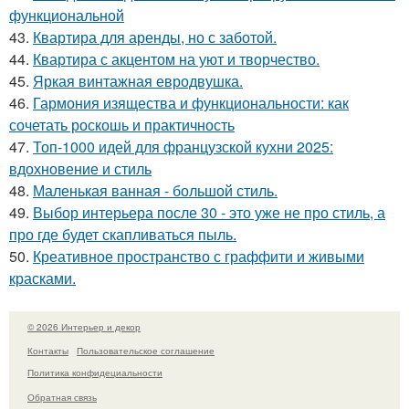
функциональной
43.
Квартира для аренды, но с заботой.
44.
Квартира с акцентом на уют и творчество.
45.
Яркая винтажная евродвушка.
46.
Гармония изящества и функциональности: как
сочетать роскошь и практичность
47.
Топ-1000 идей для французской кухни 2025:
вдохновение и стиль
48.
Маленькая ванная - большой стиль.
49.
Выбор интерьера после 30 - это уже не про стиль, а
про где будет скапливаться пыль.
50.
Креативное пространство с граффити и живыми
красками.
© 2026 Интерьер и декор
Контакты
Пользовательское соглашение
Политика конфидециальности
Обратная связь