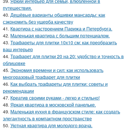
39.
Яркий интерьер для семьи, влюблённой в
путешествия.
40.
Дешёвые варианты обшивки мансарды: как
сэкономить без ущерба качеству
41.
Квартира с настроением Парижа и Петербурга.
42.
Маленькая квартира с большим потенциалом.
43.
Трафареты для плитки 10х10 см: как преобразить
ваш интерьер
44.
Трафарет для плитки 20 на 20: удобство и точность в
облицовке
45.
Экономия времени и сил: как использовать
многоразовый трафарет для плитки
46.
Как выбрать трафареты для плитки: советы и
рекомендации
47.
Креатив своими руками - легко и стильно!
48.
Яркая квартира в московской панельке.
49.
Маленькая кухня в французском стиле: как создать
элегантность в компактном пространстве
50.
Уютная квартира для молодого врача.