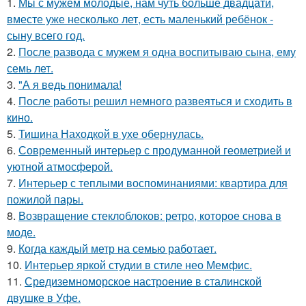
1.
Мы с мужем молодые, нам чуть больше двадцати,
вместе уже несколько лет, есть маленький ребёнок -
сыну всего год.
2.
После развода с мужем я одна воспитываю сына, ему
семь лет.
3.
"А я ведь понимала!
4.
После работы решил немного развеяться и сходить в
кино.
5.
Тишина Находкой в ухе обернулась.
6.
Современный интерьер с продуманной геометрией и
уютной атмосферой.
7.
Интерьер с теплыми воспоминаниями: квартира для
пожилой пары.
8.
Возвращение стеклоблоков: ретро, которое снова в
моде.
9.
Когда каждый метр на семью работает.
10.
Интерьер яркой студии в стиле нео Мемфис.
11.
Средиземноморское настроение в сталинской
двушке в Уфе.