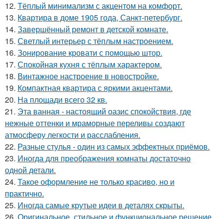
12.
Тёплый минимализм с акцентом на комфорт.
13.
Квартира в доме 1905 года, Санкт-петербург.
14.
Завершённый ремонт в детской комнате.
15.
Светлый интерьер с тёплым настроением.
16.
Зонирование кровати с помощью штор.
17.
Спокойная кухня с тёплым характером.
18.
Винтажное настроение в новостройке.
19.
Компактная квартира с яркими акцентами.
20.
На площади всего 32 кв.
21.
Эта ванная - настоящий оазис спокойствия, где
нежные оттенки и мраморные переливы создают
атмосферу легкости и расслабления.
22.
Разные стулья - один из самых эффектных приёмов.
23.
Иногда для преображения комнаты достаточно
одной детали.
24.
Такое оформление не только красиво, но и
практично.
25.
Иногда самые крутые идеи в деталях скрыты.
26.
Оригинальное, стильное и функциональное решение