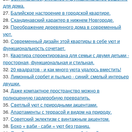
для дома.
27.
Балийское настроение в городской квартире.
28.
Скандинавский характер в нижнем Новгороде.
29.
Преображение деревянного дома в современный
уют.
30.
Современный дизайн этой квартиры в себе уют и
функциональность сочетает.
31.
Квартира спроектирована для семьи с двумя детьми -
просторная, функциональная и стильная.
32.
20 квадратов - и как много уюта удалось вместить!
33.
Лимонный сорбет и пыльно - синий: смелый интерьер
двушки.
34.
Даже компактное пространство можно в
полноценную гардеробную превратить.
35.
Светлый уют с природными акцентами.
36.
Апартаменты с террасой и видом на природу.
37.
Советский эклектизм с винтажным акцентом.
38.
Бохо + ваби - саби = уют без границ.