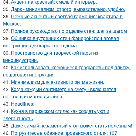
34.
Акцент на красный: смелый интерьер.
35.
Дарк - минимализм: строго, выразительно, удобно.
36.
Нежные акценты и светлая гармония: квартира в
Москве.
37.
Полное руководство по отделке стен: шаг за шагом
38.
Обшивка внутренних стен фанерой: пошаговая
инструкция для каркасного дома
39.
Пространство для творческой пары из
киноиндустрии.
40.
Как использовать клеющиеся трафареты под плитку:
пошаговая инструкция
41.
Минимализм для активного ритма жизни.
42.
Когда каждый сантиметр на счету - включается
настоящая магия дизайна.
43.
Headlines:
44.
Кухня в парижском стиле: как создать уют и
элегантность
45.
Даже самый незаметный угол может стать полезным!
46.
Погрузитесь в обаяние прованского стиля: 107