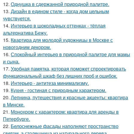
12.
Однушка в сдержанной природной палитре.
13.
Дизайн в едином стиле - когда дом цельным
чувствуется.
14.
Интерьер в шоколадных оттенках - тёплая
альтернатива Бежу.
15.
Квартира для молодой художницы в Москве с
новогодним декором.
16.
Спокойный интерьер в природной палитре для мамы
и сына.
17.
Удобная памятка, которая поможет спроектировать
функциональный шкаф без лишних проб и ошибок.
18.
Интерьер - антитеза минимализму.
19.
Кухня - гостиная с природным характером.
20.
Лепнина, путешествия и красные акценты: квартира
в Минске.
21.
Монохром с характером: квартира для аренды в
Петербурге.
22.
Белоснежные фасады наполняют пространство
светом, а столешница из натурального дерева