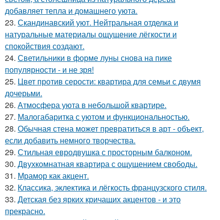
добавляет тепла и домашнего уюта.
23.
Скандинавский уют. Нейтральная отделка и
натуральные материалы ощущение лёгкости и
спокойствия создают.
24.
Светильники в форме луны снова на пике
популярности - и не зря!
25.
Цвет против серости: квартира для семьи с двумя
дочерьми.
26.
Атмосфера уюта в небольшой квартире.
27.
Малогабаритка с уютом и функциональностью.
28.
Обычная стена может превратиться в арт - объект,
если добавить немного творчества.
29.
Стильная евродвушка с просторным балконом.
30.
Двухкомнатная квартира с ощущением свободы.
31.
Мрамор как акцент.
32.
Классика, эклектика и лёгкость французского стиля.
33.
Детская без ярких кричащих акцентов - и это
прекрасно.