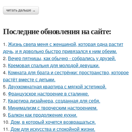
читать дальше →
Последние обновления на сайте:
1.
Жизнь свела меня с женщиной, которая одна растит
дочь, и я довольно быстро привязался к ним обеим.
2.
Вечер пятницы, как обычно - собрались у друзей.
3.
Кремовая спальня для молодой девушки.
4.
Комната для брата и сестрёнки: пространство, которое
растёт вместе с детьми.
5.
Двухкомнатная квартира с мягкой эстетикой.
6.
Французское настроение в сталинке.
7.
Квартира дизайнера, созданная для себя.
8.
Минимализм с творческим настроением.
9.
Балкон как продолжение кухни.
10.
Дом, в который хочется возвращаться.
11.
Дом для искусства и спокойной жизни.