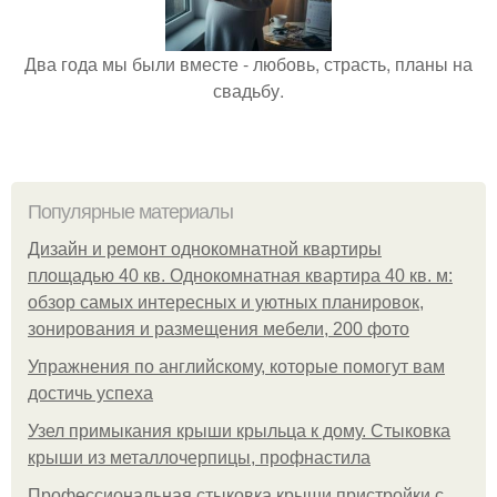
Два года мы были вместе - любовь, страсть, планы на
свадьбу.
Популярные материалы
Дизайн и ремонт однокомнатной квартиры
площадью 40 кв. Однокомнатная квартира 40 кв. м:
обзор самых интересных и уютных планировок,
зонирования и размещения мебели, 200 фото
Упражнения по английскому, которые помогут вам
достичь успеха
Узел примыкания крыши крыльца к дому. Стыковка
крыши из металлочерпицы, профнастила
Профессиональная стыковка крыши пристройки с