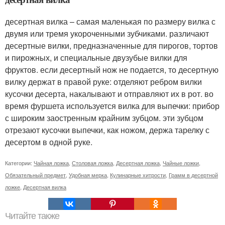
десертная вилка – самая маленькая по размеру вилка с
двумя или тремя укороченными зубчиками. различают
десертные вилки, предназначенные для пирогов, тортов
и пирожных, и специальные двузубые вилки для
фруктов. если десертный нож не подается, то десертную
вилку держат в правой руке: отделяют ребром вилки
кусочки десерта, накалывают и отправляют их в рот. во
время фуршета используется вилка для выпечки: прибор
с широким заостренным крайним зубцом. эти зубцом
отрезают кусочки выпечки, как ножом, держа тарелку с
десертом в одной руке.
Категории:
Чайная ложка
,
Столовая ложка
,
Десертная ложка
,
Чайные ложки
,
Обязательный предмет
,
Удобная мерка
,
Кулинарные хитрости
,
Грамм в десертной
ложке
,
Десертная вилка
Читайте также