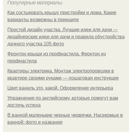
Популярные материалы
Как состыковать крышу пристройки и дома. Какие
варианты возможны в принципе
Простой дизайн участка. Лучшие идеи для дачи —
дизайнерские идеи для дачи и правила обустройства
дачного участка 105 фото
Фронтон крыши из профнастила. Фронтон из
профнастила
Квартиры электрика. Монтаж электропроводки в
квартире своими руками — пошаговая инструкция
Цвет ваниль это, какой. Оформление интерьера
Упражнения по английскому, которые помогут вам
достичь успеха
В ванной маленькие черные червячки. Насекомые в
ванной: фото и названия