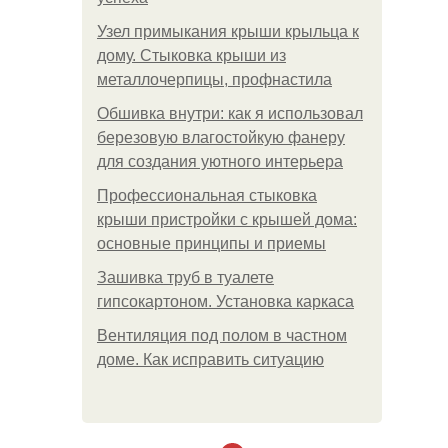
Узел примыкания крыши крыльца к
дому. Стыковка крыши из
металлочерпицы, профнастила
Обшивка внутри: как я использовал
березовую влагостойкую фанеру
для создания уютного интерьера
Профессиональная стыковка
крыши пристройки с крышей дома:
основные принципы и приемы
Зашивка труб в туалете
гипсокартоном. Установка каркаса
Вентиляция под полом в частном
доме. Как исправить ситуацию