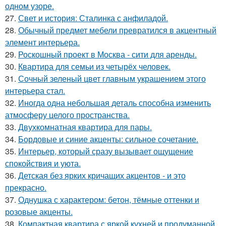
одном узоре.
27.
Свет и история: Сталинка с анфиладой.
28.
Обычный предмет мебели превратился в акцентный
элемент интерьера.
29.
Роскошный проект в Москва - сити для аренды.
30.
Квартира для семьи из четырёх человек.
31.
Сочный зеленый цвет главным украшением этого
интерьера стал.
32.
Иногда одна небольшая деталь способна изменить
атмосферу целого пространства.
33.
Двухкомнатная квартира для пары.
34.
Бордовые и синие акценты: сильное сочетание.
35.
Интерьер, который сразу вызывает ощущение
спокойствия и уюта.
36.
Детская без ярких кричащих акцентов - и это
прекрасно.
37.
Однушка с характером: бетон, тёмные оттенки и
розовые акценты.
38.
Компактная квартира с яркой кухней и продуманной