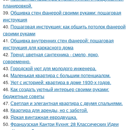
планировкой.
39.
Обшивка стен фанерой своими руками: пошаговая
инструкция
40.
Пошаговая инструкция: как обшить потолок фанерой
своими руками
41.
Обшивка внутренних стен фанерой: пошаговая
инструкция для каркасного дома
42.
Тренд: цветная сантехника - смело, ярко,
современно.
43.
Городской уют для молодого инженера.
44.
Маленькая квартира с большим потенциалом.
45.
Уют с историей: квартира в доме 1930-х годов.
46.
Как создать уютный интерьер своими руками:
бюджетные советы
47.
Светлая и элегантная квартира с двумя спальнями.
48.
Квартира для аренды, но с заботой.
49.
Яркая винтажная евродвушка.
50.
Французская Кантри Кухня: 28 Классических Идеи