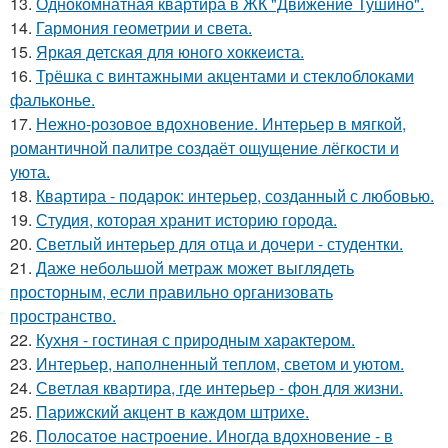
13.
Однокомнатная квартира в ЖК "Движение Тушино".
14.
Гармония геометрии и света.
15.
Яркая детская для юного хоккеиста.
16.
Трёшка с винтажными акцентами и стеклоблоками
фальконье.
17.
Нежно-розовое вдохновение. Интерьер в мягкой,
романтичной палитре создаёт ощущение лёгкости и
уюта.
18.
Квартира - подарок: интерьер, созданный с любовью.
19.
Студия, которая хранит историю города.
20.
Светлый интерьер для отца и дочери - студентки.
21.
Даже небольшой метраж может выглядеть
просторным, если правильно организовать
пространство.
22.
Кухня - гостиная с природным характером.
23.
Интерьер, наполненный теплом, светом и уютом.
24.
Светлая квартира, где интерьер - фон для жизни.
25.
Парижский акцент в каждом штрихе.
26.
Полосатое настроение. Иногда вдохновение - в