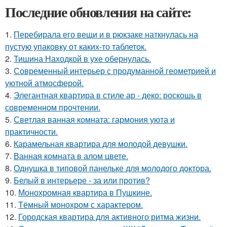
Последние обновления на сайте:
1.
Перебирала его вещи и в рюкзаке наткнулась на
пустую упаковку от каких-то таблеток.
2.
Тишина Находкой в ухе обернулась.
3.
Современный интерьер с продуманной геометрией и
уютной атмосферой.
4.
Элегантная квартира в стиле ар - деко: роскошь в
современном прочтении.
5.
Светлая ванная комната: гармония уюта и
практичности.
6.
Карамельная квартира для молодой девушки.
7.
Ванная комната в алом цвете.
8.
Однушка в типовой панельке для молодого доктора.
9.
Белый в интерьере - за или против?
10.
Монохромная квартира в Пушкине.
11.
Тёмный монохром с характером.
12.
Городская квартира для активного ритма жизни.