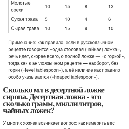
Молотые
10
15
8
12
орехи
Сухая трава
5
10
4
6
Сырая трава
10
15
8
10
Примечание: как правило, если в русскоязычном
рецепте говорится «одна столовая (чайная) ложка»,
речь идёт, скорее всего, о полной ложке — «с горкой»,
тогда как в англоязычном рецепте — наоборот, без
горки («level tablespoon»), а её наличие как правило
особо указывается («heaped tablespoon»).
Сколько мл в десертной ложке
сиропа. Десертная ложка - это
сколько грамм, миллилитров,
чайных ложек?
У многих хозяек возникает вопрос: как измерить вес