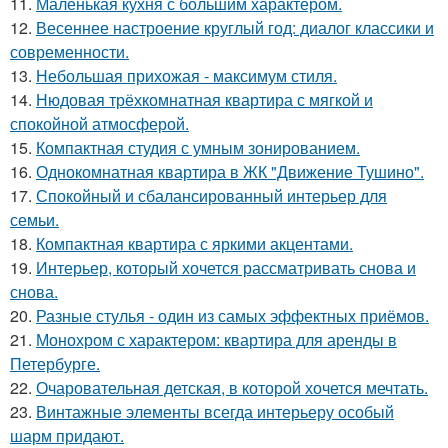
11.
Маленькая кухня с большим характером.
12.
Весеннее настроение круглый год: диалог классики и
современности.
13.
Небольшая прихожая - максимум стиля.
14.
Нюдовая трёхкомнатная квартира с мягкой и
спокойной атмосферой.
15.
Компактная студия с умным зонированием.
16.
Однокомнатная квартира в ЖК "Движение Тушино".
17.
Спокойный и сбалансированный интерьер для
семьи.
18.
Компактная квартира с яркими акцентами.
19.
Интерьер, который хочется рассматривать снова и
снова.
20.
Разные стулья - один из самых эффектных приёмов.
21.
Монохром с характером: квартира для аренды в
Петербурге.
22.
Очаровательная детская, в которой хочется мечтать.
23.
Винтажные элементы всегда интерьеру особый
шарм придают.