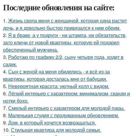
Последние обновления на сайте:
1.
Жизнь свела меня с женщиной, которая одна растит
дочь, и я довольно быстро привязался к ним обеим.
2.
Я в браке, а у подруги - ни штампа, ни обязательств,
зато ключи от новой квартиры, которую ей подарил
обеспеченный мужчина.
3.
Работаю по графику 2/2, сыну четыре года, ходит в
садик.
4.
Сын с женой на меня обиделись - и всё из-за
квартиры, которая досталась мне от бабушки.
5.
Невероятная красота: уютный холл с видом.
6.
Лёгкий интерьер с характером: минимализм, сканди и
нотки бохо.
7.
Смелый интерьер с характером для молодой пары.
8.
Маленькая студия с продуманным обновлением.
9.
Дом, в который хочется возвращаться.
10.
Стильная квартира для молодой семьи.