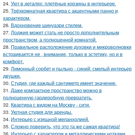
24.
Уют в деталях: плетёные корзины в интерьере.
25.
Трёхкомнатная квартира с акцентными панно и
характером.
26.
Вдохновение шинуазри стилем.
27.
Лоджия может стать не просто дополнительным
пространством, а полноценной комнатой.
28.
Правильное расположение духовки и микроволновки
встраивается не , внимание, только в эстетику, но и в
комфорт.
29.
Лимонный сорбет и пыльно - синий: смелый интерьер
двушки.
30.
Студия, где каждый сантиметр имеет значение.
31.
Даже компактное пространство можно в
полноценную гардеробную превратить.
32.
Квартира с видом на Москву - сити.
33.
Уютная студия для аренды.
34.
Интерьер с изящной меланхолией.
35.
Сложно поверить, что это та же самая квартира!
36.
Интерьер с характером и металлическими нотками.