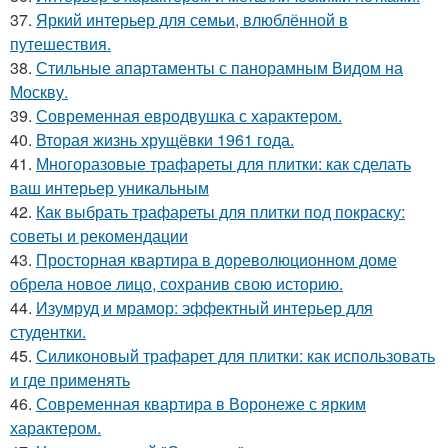
37.
Яркий интерьер для семьи, влюблённой в
путешествия.
38.
Стильные апартаменты с панорамным Видом на
Москву.
39.
Современная евродвушка с характером.
40.
Вторая жизнь хрущёвки 1961 года.
41.
Многоразовые трафареты для плитки: как сделать
ваш интерьер уникальным
42.
Как выбрать трафареты для плитки под покраску:
советы и рекомендации
43.
Просторная квартира в дореволюционном доме
обрела новое лицо, сохранив свою историю.
44.
Изумруд и мрамор: эффектный интерьер для
студентки.
45.
Силиконовый трафарет для плитки: как использовать
и где применять
46.
Современная квартира в Воронеже с ярким
характером.