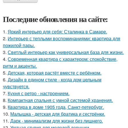
Последние обновления на сайте:
1.
Яркий интерьер для себя: Сталинка в Самаре.
2.
Интерьер с теплыми воспоминаниями: квартира для
пожилой пары.
3.
Светлый интерьер как универсальная база для жизни.
4.
Современная квартира с характером: спокойствие,
ритм и акценты.
5.
Детская, которая растёт вместе с ребёнком.
6.
Дизайн в едином стиле - когда дом цельным
чувствуется.
7.
Кухня с ретро - настроением.
8.
Компактная спальня с умной системой хранения.
9.
Квартира в доме 1905 года, Санкт-петербург.
10.
Малышка - детская для братика и сестрёнки.
11.
Дарк - минимализм для жизни без лишнего.
12.
Уютная студия для молодой девушки.