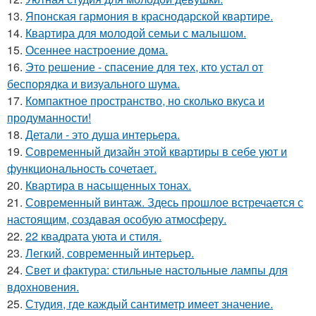
13.
Японская гармония в краснодарской квартире.
14.
Квартира для молодой семьи с малышом.
15.
Осеннее настроение дома.
16.
Это решение - спасение для тех, кто устал от
беспорядка и визуального шума.
17.
Компактное пространство, но сколько вкуса и
продуманности!
18.
Детали - это душа интерьера.
19.
Современный дизайн этой квартиры в себе уют и
функциональность сочетает.
20.
Квартира в насыщенных тонах.
21.
Современный винтаж. Здесь прошлое встречается с
настоящим, создавая особую атмосферу.
22.
22 квадрата уюта и стиля.
23.
Легкий, современный интерьер.
24.
Свет и фактура: стильные настольные лампы для
вдохновения.
25.
Студия, где каждый сантиметр имеет значение.