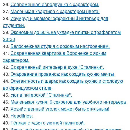
36.
Современная евродвушка с характером.
37.
Маленькая квартира с характером цвета.
38.
Изумруд и мрамор: эффектный интерьер для
студентки.
39.
Экономим до 50% на укладке плитки с трафаретом
20*30
40.
Белоснежная студия с розовым настроением.
41.
Современная квартира в Воронеже с ярким
характером.
42.
Современный интерьер в духе "Сталинки".
43.
Очарование прованса: как создать кухню мечты
44.
Элегантность и шарм: как создать кухню и столовую
во французском стиле
45.
Уют в питерской "Сталинке".
46.
Маленькая кухня: 6 секретов для удобного интерьера
47.
Хозяйственный уголок может быть стильным!
48.
Headlines:
49.
Тёплая студия с уютной палитрой.
50.
Здесь всё продумано до мелочей: высокие потолки,