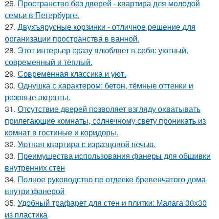
26.
Пространство без дверей - квартира для молодой
семьи в Петербурге.
27.
Двухъярусные корзинки - отличное решение для
организации пространства в ванной.
28.
Этот интерьер сразу влюбляет в себя: уютный,
современный и тёплый.
29.
Современная классика и уют.
30.
Однушка с характером: бетон, тёмные оттенки и
розовые акценты.
31.
Отсутствие дверей позволяет взгляду охватывать
прилегающие комнаты, солнечному свету проникать из
комнат в гостиные и коридоры.
32.
Уютная квартира с изразцовой печью.
33.
Преимущества использования фанеры для обшивки
внутренних стен
34.
Полное руководство по отделке бревенчатого дома
внутри фанерой
35.
Удобный трафарет для стен и плитки: Малага 30х30
из пластика