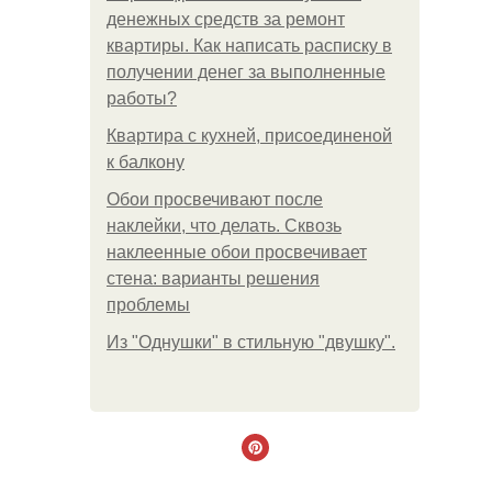
денежных средств за ремонт
квартиры. Как написать расписку в
получении денег за выполненные
работы?
Квартира с кухней, присоединеной
к балкону
Обои просвечивают после
наклейки, что делать. Сквозь
наклеенные обои просвечивает
стена: варианты решения
проблемы
Из "Однушки" в стильную "двушку".