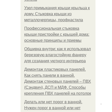
Узел примыкания крыши крыльца к
дому. Стыковка крыши из
металлочерпицы, профнастила
Профессиональная стыковка
крыши пристройки с крышей дома:
основные принципы и приемы
Обшивка внутри: как я использовал
березовую влагостойкую фанеру
для создания уютного интерьера
Демонтаж пластиковых панелей.
Как снять панели в ванной.
Демонтаж стеновых панелей – ПВХ
(Сэндвич), ДСП и МДФ. Способы
крепления ПВХ панелей на потолок
Делать или нет порог в ванной.
.
Нужен порог в ванной или нет