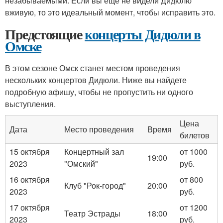
незабываемыми. Если вы еще не видели Дидюлю
вживую, то это идеальный момент, чтобы исправить это.
Предстоящие
концерты Дидюли в
Омске
В этом сезоне Омск станет местом проведения
нескольких концертов Дидюли. Ниже вы найдете
подробную афишу, чтобы не пропустить ни одного
выступления.
Цена
Дата
Место проведения
Время
билетов
15 октября
Концертный зал
от 1000
19:00
2023
"Омский"
руб.
16 октября
от 800
Клуб "Рок-город"
20:00
2023
руб.
17 октября
от 1200
Театр Эстрады
18:00
2023
руб.