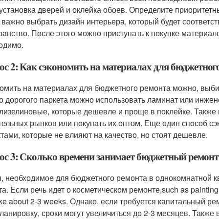
 установка дверей и оклейка обоев. Определите приоритет
 важно выбрать дизайн интерьера, который будет соответст
ранство. После этого можно приступать к покупке материал
одимо.
ос 2: Как сэкономить на материалах для бюджетног
омить на материалах для бюджетного ремонта можно, выби
о дорогого паркета можно использовать ламинат или инже
лизелиновые, которые дешевле и проще в поклейке. Также 
тельных рынков или покупать их оптом. Еще один способ 
тами, которые не влияют на качество, но стоят дешевле.
ос 3: Сколько времени занимает бюджетный ремонт
, необходимое для бюджетного ремонта в однокомнатной кв
а. Если речь идет о косметическом ремонте,such as painting wall
ake about 2-3 weeks. Однако, если требуется капитальный р
ланировку, сроки могут увеличиться до 2-3 месяцев. Также