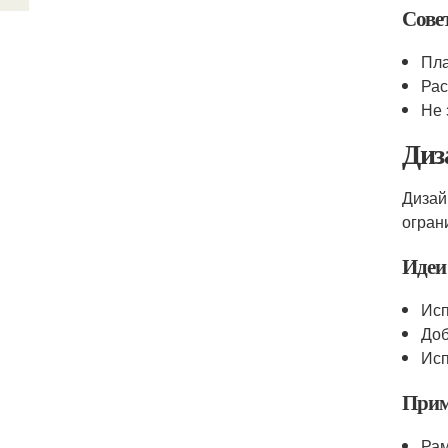
Сове
Пла
Рас
Не 
Диз
Дизай
огран
Идеи
Исп
Доб
Исп
Прим
Рам