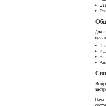
Цве
Тек
Общ
Для т
прост
Пла
Ищи
Не 
Рас
Свя
Вопр
заст
Начат
состо