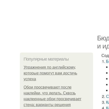
Бюд
и и
Сод
Популярные материалы
Б
Упражнения по английскому,
которые помогут вам достичь
успеха
Обои просвечивают после
наклейки, что делать. Сквозь
С
наклеенные обои просвечивает
К
стена: варианты решения
К