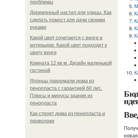
проблемы
М
Деревянный настил для улицы. Как
К
сделать помост для дачи своими
К
руками
К
К
Какой цвет сочетается с венге в
интерьере. Какой цвет подходит к
цвету венге
Комната 12 кв м. Дизайн маленькой
гостиной
К
Японцы придумали дома из
пенопласта с гарантией 60 лет..
Бюд
Плюсы и минусы здания из
иде
пенопласта
Вве
Как строят дома из пенопласта и
проволоки
Получ
новая