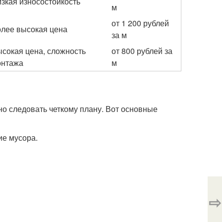
зкая износостойкость
м
от 1 200 рублей
лее высокая цена
за м
сокая цена, сложность
от 800 рублей за
онтажа
м
но следовать четкому плану. Вот основные
ие мусора.
⇨