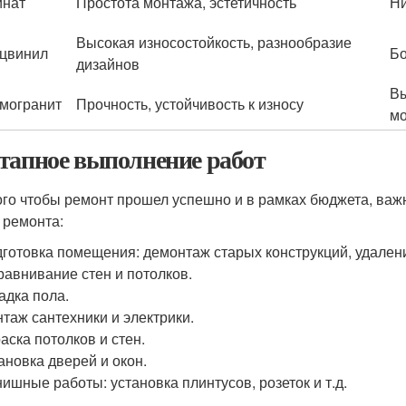
инат
Простота монтажа, эстетичность
Ни
Высокая износостойкость, разнообразие
цвинил
Бо
дизайнов
Вы
могранит
Прочность, устойчивость к износу
м
тапное выполнение работ
ого чтобы ремонт прошел успешно и в рамках бюджета, важ
 ремонта:
готовка помещения: демонтаж старых конструкций, удален
авнивание стен и потолков.
адка пола.
таж сантехники и электрики.
аска потолков и стен.
ановка дверей и окон.
ишные работы: установка плинтусов, розеток и т.д.