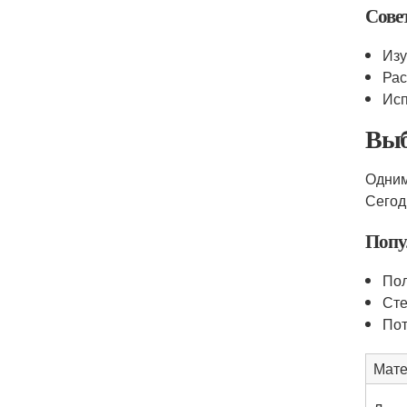
Сове
Изу
Рас
Исп
Выб
Одним
Сегод
Попу
Пол
Сте
Пот
Мате