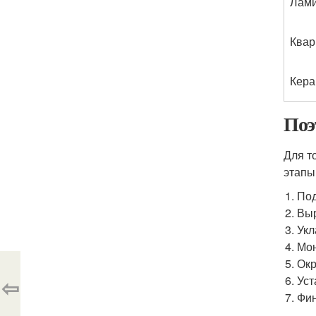
Лам
Квар
Кера
Поэ
Для т
этапы
Под
Выр
Укл
Мон
Окр
⇦
Уст
Фин