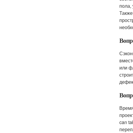
пола,
Также
прост
необх
Вопр
Сэкон
вмест
или ф
строи
дефек
Вопр
Время
проект
can t
переп