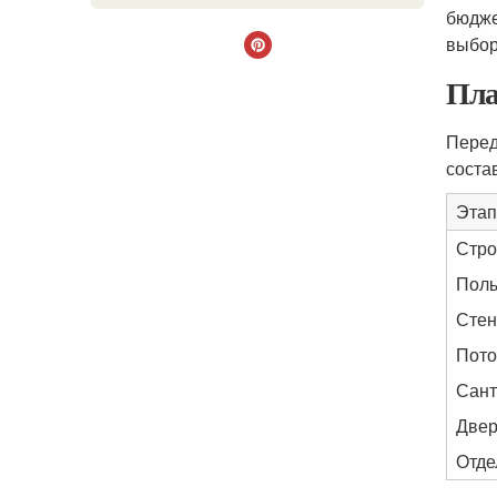
бюдже
выбор
Пла
Перед
соста
Этап
Стро
Пол
Сте
Пото
Сант
Двер
Отде