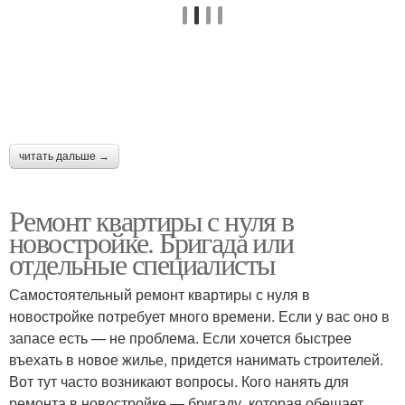
Идеи для ремонта
Косметический ремонт
Самостоятельный
Ремонт на маленькой
читать дальше →
ремонт
Ремонт квартиры с нуля в
Ремонт с
новостройке. Бригада или
минимальными
Бюджетный интерьер
отдельные специалисты
вложениями
Самостоятельный ремонт квартиры с нуля в
новостройке потребует много времени. Если у вас оно в
Комната к
запасе есть — не проблема. Если хочется быстрее
Ремонт под ключ
косметическому
въехать в новое жилье, придется нанимать строителей.
ремонту
Вот тут часто возникают вопросы. Кого нанять для
ремонта в новостройке — бригаду, которая обещает