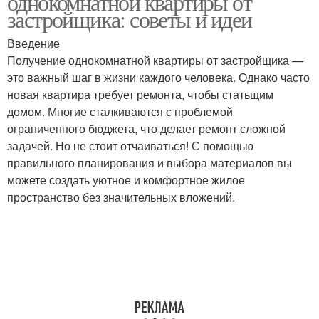
однокомнатной квартиры от
застройщика: советы и идеи
Введение
Получение однокомнатной квартиры от застройщика —
Грамотный ремонт
Ремонт с нуля
это важный шаг в жизни каждого человека. Однако часто
новая квартира требует ремонта, чтобы статьщим
домом. Многие сталкиваются с проблемой
ограниченного бюджета, что делает ремонт сложной
Комнаты к ремонту
Ремонт в комнате
задачей. Но не стоит отчаиваться! С помощью
правильного планирования и выбора материалов вы
можете создать уютное и комфортное жилое
пространство без значительных вложений.
Ремонт из подручных
Комната к ремонту
материалов
Ремонт в ванной
Аварийный ремонт
комнате