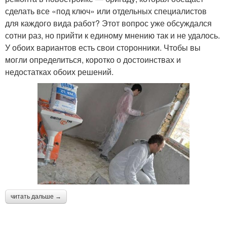
сделать все «под ключ» или отдельных специалистов
Ремонт за копейку
Недорогой ремонт
для каждого вида работ? Этот вопрос уже обсуждался
сотни раз, но прийти к единому мнению так и не удалось.
У обоих вариантов есть свои сторонники. Чтобы вы
могли определиться, коротко о достоинствах и
Ремонт в
недостатках обоих решений.
трехкомнатной
Дешевой ремонт
квартире
Ремонт в сельском
Поэтапный ремонт
доме
Внутренний ремонт
читать дальше →