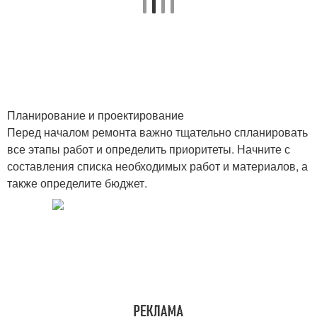
Плановый ремонт
Бюджетные материалы
Планирование и проектирование
Дешевый ремонт
Бюджетная версия
Перед началом ремонта важно тщательно спланировать
все этапы работ и определить приоритеты. Начните с
составления списка необходимых работ и материалов, а
также определите бюджет.
Деньги на ремонт
Быстрый ремонт
Ремонт в квартире
Бюджетный вариант