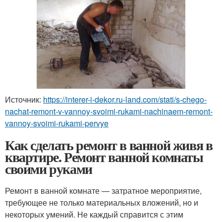
Источник:
https://interer-i-dekor.ru-land.com/stati/s-chego-
nachat-remont-v-vannoy-svoimi-rukami-nachinaem-remont-
vannoy-svoimi-rukami-pervye
Как сделать ремонт в ванной живя в
квартире. Ремонт ванной комнаты
своими руками
Ремонт в ванной комнате — затратное мероприятие,
требующее не только материальных вложений, но и
некоторых умений. Не каждый справится с этим