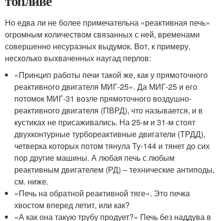
топливе
Но едва ли не более примечательна «реактивная печь»
огромным количеством связанных с ней, временами
совершенно несуразных выдумок. Вот, к примеру,
несколько выхваченных наугад перлов:
«Принцип работы печи такой же, как у прямоточного
реактивного двигателя МИГ-25». Да МИГ-25 и его
потомок МИГ-31 возле прямоточного воздушно-
реактивного двигателя (ПВРД), что называется, и в
кустиках не присаживались. На 25-м и 31-м стоят
двухконтурные турбореактивные двигатели (ТРДД),
четверка которых потом тянула Ту-144 и тянет до сих
пор другие машины. А любая печь с любым
реактивным двигателем (РД) – технические антиподы,
см. ниже.
«Печь на обратной реактивной тяге». Это печка
хвостом вперед летит, или как?
«А как она такую трубу продует?» Печь без наддува в