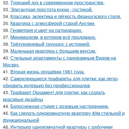
32.
Турецкий дух в современном пространстве.
33.
Элегантная простота кухни - гостиной.
34.
Классика, эклектика и лёгкость французского стиля.
35.
Квартира с атмосферой старой Англии.
36.
Геометрия и цвет на патриарших.
37.
Минимализм, в котором всё продумано.
38.
Трёхуровневый таунхаус с историей.
39.
Маленькая квартира с большим вкусом.
40.
Стильные апартаменты с панорамным Видом на
Москву.
41.
Вторая жизнь хрущёвки 1961 года.
42.
Самоклеющиеся трафареты для плитки: как легко
обновить интерьер без профессионалов
43.
Трафарет Орнамент для плитки: как создать
красивые дизайны
44.
Белоснежная студия с розовым настроением.
45.
Как сделать однокомнатную квартиру 40м стильной и
функциональной
46.
Интерьер однокомнатной квартиры с рабочими