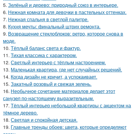
5.
Зелёный и дерево: природный союз в интерьере.
6.
Нежная комната для девочки в пастельных оттенках.
7.
Нежная спальня в светлой палитре.
8.
Кухня мечты: финальный штрих ремонта.
9.
Возвращение стеклоблоков: ретро, которое снова в
моде.
10.
Тёплый баланс света и фактур.
11.
Тихая классика с характером.
12.
Светлый интерьер с тёплым настроением.
13.
Маленькая квартира, где нет случайных решений.
14.
Когда дизайн не кричит, а успокаивает.
15.
Закатный розовый и свежая зелень.
16.
Необычное сочетание материалов делает этот
санузел по-настоящему выразительным.
17.
Тёплый интерьер небольшой квартиры с акцентом на
тёмное дерево.
18.
Светлая и спокойная детская.
19.
Главные тренды обоев: цвета, которые определяют