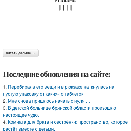
читать дальше →
Последние обновления на сайте:
1.
Перебирала его вещи и в рюкзаке наткнулась на
пустую упаковку от каких-то таблеток.
2.
Мне снова пришлось начать с нуля ….
3.
В детской больнице брянской области произошло
настоящее чудо.
4.
Комната для брата и сестрёнки: пространство, которое
растёт вместе с детьми.