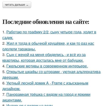
читать дальше →
Последние обновления на сайте:
1.
Работаю по графику 2/2, сыну четыре года, ходит в
садик.
2.
Жил я тогда в обычной хрущёвке, и как-то раз нас
одолели тараканы.
3.
Сын с женой на меня обиделись - и всё из-за
квартиры, которая досталась мне от бабушки.
4.
Гжельские мотивы в современном интерьере.
5.
Открытые шкафы со шторами - уютная альтернатива
дверцам.
6.
Уютный лесной домик A - Frame с изысканным
дизайном.
7.
Панорамная трёшка с видом на город и яркими
акцентами.
8.
Интерьер с видом на воду.