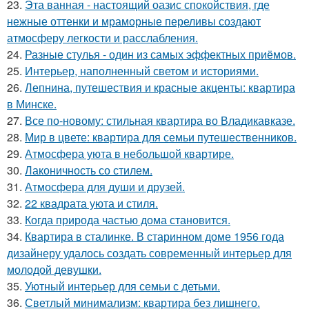
23.
Эта ванная - настоящий оазис спокойствия, где
нежные оттенки и мраморные переливы создают
атмосферу легкости и расслабления.
24.
Разные стулья - один из самых эффектных приёмов.
25.
Интерьер, наполненный светом и историями.
26.
Лепнина, путешествия и красные акценты: квартира
в Минске.
27.
Все по-новому: стильная квартира во Владикавказе.
28.
Мир в цвете: квартира для семьи путешественников.
29.
Атмосфера уюта в небольшой квартире.
30.
Лаконичность со стилем.
31.
Атмосфера для души и друзей.
32.
22 квадрата уюта и стиля.
33.
Когда природа частью дома становится.
34.
Квартира в сталинке. В старинном доме 1956 года
дизайнеру удалось создать современный интерьер для
молодой девушки.
35.
Уютный интерьер для семьи с детьми.
36.
Светлый минимализм: квартира без лишнего.