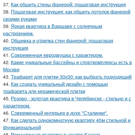
37.
Как обшить стены фанерой: пошаговая инструкция
38.
Пошаговая инструкция: как обшить потолок фанерой
своими руками
39.
Яркая квартира в Варшаве с солнечным
настроением.
40.
Обшивка и отделка стен фанерой: пошаговая
инструкция
41.
Современная евродвушка с характером.
42.
Какие уникальные бассейны и спорткомплексы есть в
Москве
43.
Трафарет для плитки 30х30: как выбрать подходящий
44.
Как создать уникальный дизайн с помощью
трафарета для керамической плитки
45.
Розово - золотая квартира в Челябинске - стильно и с
характером.
46.
Современный интерьер в духе "Сталинки".
47.
Как сделать однокомнатную квартиру 40м стильной и
функциональной
48.
Романтичная квартира в центре Казани.