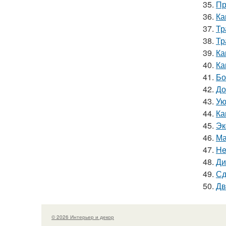
35.
Пр
36.
Ка
37.
Тр
38.
Тр
39.
Ка
40.
Ка
41.
Бо
42.
До
43.
Ую
44.
Ка
45.
Эк
46.
Ма
47.
He
48.
Ди
49.
Сд
50.
Дв
© 2026 Интерьер и декор