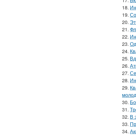
17.
Бю
18.
Ин
19.
Со
20.
Эт
21.
Фл
22.
Ин
23.
Од
24.
Кв
25.
Вд
26.
Ат
27.
Се
28.
Ин
29.
Кв
молод
30.
Бо
31.
Тр
32.
В 
33.
Пр
34.
Ак