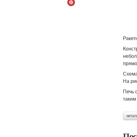
Ракет
Конст
небол
прямо
Схема
На ри
Печь 
таким
читат
Пос