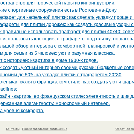
остранство для творческой пары из киноиндустрии.
кие спортивные сооружения есть в Ростове-на-Дону
афарет для кафельной плитки: как сделать укладку проще и
афареты для плитки дорожек: как создать красивые узоры 
к правильно использовать трафарет для плитки 40x40: сов
к использовать клеющиеся трафареты под плитку: пошагов
льшой обзор интерьера с комфортной планировкой и уютн
м для семьи из 5 человек: уют и разумная классика.
т с историей: квартира в доме 1930-х годов.
к создать уютный интерьер своими руками: бюджетные сов
ономим до 50% на укладке плитки с трафаретом 20*30
ленькая кухня в французском стиле: как создать уют и шар
adlines:
зайн квартиры во французском стиле: элегантность и шик 
ержанная элегантность: монохромный интерьер.
а уровня комфорта.
Контакты
Пользовательское соглашение
Обратная св