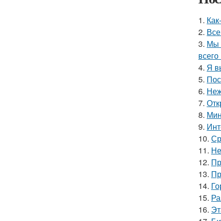
1.
Как
2.
Все
3.
Мы 
всего 
4.
Я в
5.
Пос
6.
Неж
7.
Отк
8.
Мин
9.
Инт
10.
Ср
11.
Не
12.
Пр
13.
Пр
14.
Го
15.
Ра
16.
Эт