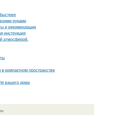
 быстрее
своими руками
еты и рекомендации
ая инструкция
ой атмосферой.
еты
м в компактном пространстве
для вашего дома
язь