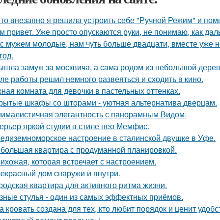
-то внезапно я решила устроить себе "Ручной Режим" и пом
м привет. Уже просто опускаются руки, не понимаю, как дал
с мужем молодые, нам чуть больше двадцати, вместе уже не
год.
ышла замуж за москвича, а сама родом из небольшой дерев
ле работы решил немного развеяться и сходить в кино.
ная комната для девочки в пастельных оттенках.
рытые шкафы со шторами - уютная альтернатива дверцам.
ималистичная элегантность с панорамным Видом.
ерьер яркой студии в стиле нео Мемфис.
едиземноморское настроение в сталинской двушке в Уфе.
большая квартира с продуманной планировкой.
ихожая, которая встречает с настроением.
екрасный дом снаружи и внутри.
родская квартира для активного ритма жизни.
зные стулья - один из самых эффектных приёмов.
а кровать создана для тех, кто любит порядок и ценит удобс