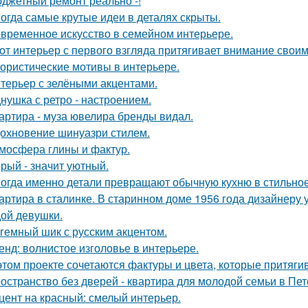
джетный ремонт реально -!
огда самые крутые идеи в деталях скрыты.
временное искусство в семейном интерьере.
от интерьер с первого взгляда притягивает внимание свои
ористические мотивы в интерьере.
терьер с зелёными акцентами.
нушка с ретро - настроением.
артира - муза ювелира бренды видал.
охновение шинуазри стилем.
мосфера глины и фактур.
рый - значит уютный.
огда именно детали превращают обычную кухню в стильное
артира в сталинке. В старинном доме 1956 года дизайнеру
ой девушки.
гемный шик с русским акцентом.
енд: волнистое изголовье в интерьере.
этом проекте сочетаются фактуры и цвета, которые притяги
остранство без дверей - квартира для молодой семьи в Пет
цент на красный: смелый интерьер.