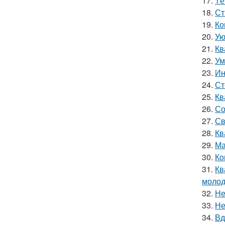
17.
Тё
18.
Ст
19.
Ко
20.
Ую
21.
Кв
22.
Ум
23.
Ин
24.
Ст
25.
Кв
26.
Со
27.
Св
28.
Кв
29.
Ма
30.
Ко
31.
Кв
молод
32.
Не
33.
Не
34.
Вд