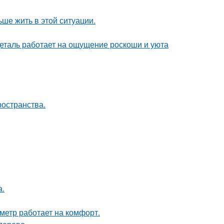
ьше жить в этой ситуации.
деталь работает на ощущение роскоши и уюта
ространства.
а.
метр работает на комфорт.