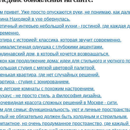
м привет. Уже просто опускаются руки, не понимаю, как дал
ина Находкой в ухе обернулась.
етичный интерьер небольшой кухни - гостиной, где каждая 
ременно.
ртира с историей: классика, которая звучит современно.
ималистичная однушка с глубокими акцентами.
ндинавский дом, в который хочется возвращаться.
кон как продолжение дома: идеи для стильного и уютного п
ольшая студия с мягкой цветовой палитрой.
енькая квартира, где нет случайных решений.
артира - студия с зонированием.
е детские комнаты с похожим настроением.
ухаус - не просто стиль, а философия дизайна.
очевидная красота сложных решений в Москве - сити.
м для семьи: функциональность, уют и личные пространств
лый не обязательно должен быть холодным и стерильным.
мпактное, но очень продуманное пространство, где каждый 