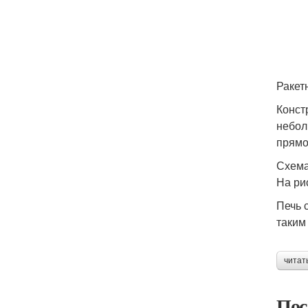
Ракет
Конст
небол
прямо
Схема
На ри
Печь 
таким
читат
Пос