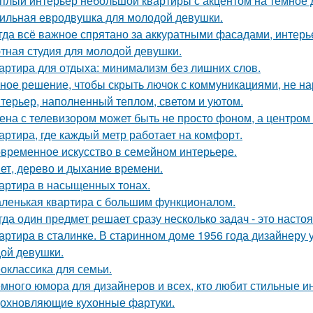
плый интерьер небольшой квартиры с акцентом на тёмное 
ильная евродвушка для молодой девушки.
гда всё важное спрятано за аккуратными фасадами, интерь
тная студия для молодой девушки.
артира для отдыха: минимализм без лишних слов.
ное решение, чтобы скрыть лючок с коммуникациями, не на
терьер, наполненный теплом, светом и уютом.
ена с телевизором может быть не просто фоном, а центром
артира, где каждый метр работает на комфорт.
временное искусство в семейном интерьере.
ет, дерево и дыхание времени.
артира в насыщенных тонах.
ленькая квартира с большим функционалом.
гда один предмет решает сразу несколько задач - это наст
артира в сталинке. В старинном доме 1956 года дизайнеру
ой девушки.
оклассика для семьи.
много юмора для дизайнеров и всех, кто любит стильные и
охновляющие кухонные фартуки.