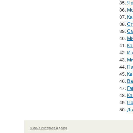
35.
Яр
36.
Мо
37.
Ка
38.
Ст
39.
См
40.
Ми
41.
Ка
42.
Из
43.
Ми
44.
Па
45.
Кв
46.
Ва
47.
Га
48.
Ка
49.
По
50.
Дв
© 2026 Интерьер и декор