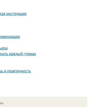
вая инструкция
екомендации
ьера
знать каждый гурман
ь и практичность
язь