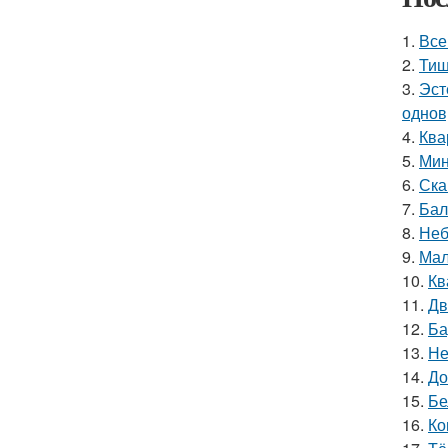
1.
Все
2.
Тиш
3.
Эст
однов
4.
Ква
5.
Мин
6.
Ска
7.
Бал
8.
Неб
9.
Мал
10.
Кв
11.
Дв
12.
Ба
13.
Не
14.
До
15.
Бе
16.
Ко