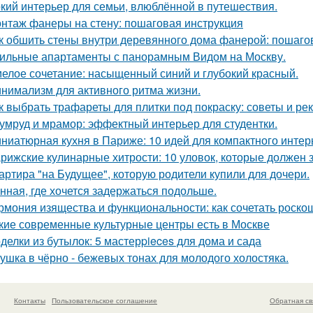
кий интерьер для семьи, влюблённой в путешествия.
нтаж фанеры на стену: пошаговая инструкция
к обшить стены внутри деревянного дома фанерой: пошаго
ильные апартаменты с панорамным Видом на Москву.
елое сочетание: насыщенный синий и глубокий красный.
нимализм для активного ритма жизни.
к выбрать трафареты для плитки под покраску: советы и р
умруд и мрамор: эффектный интерьер для студентки.
ниатюрная кухня в Париже: 10 идей для компактного интер
рижские кулинарные хитрости: 10 уловок, которые должен 
артира "на Будущее", которую родители купили для дочери.
нная, где хочется задержаться подольше.
рмония изящества и функциональности: как сочетать роскош
кие современные культурные центры есть в Москве
делки из бутылок: 5 мастерpieces для дома и сада
ушка в чёрно - бежевых тонах для молодого холостяка.
Контакты
Пользовательское соглашение
Обратная св