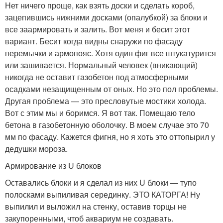
Нет ничего проще, как взять доски и сделать короб,
зацепившись нижними досками (опалубкой) за блоки и
все заармировать и залить. Вот меня и бесит этот
вариант. Бесит когда видны снаружи по фасаду
перемычки и армопояс. Хотя один фиг все штукатурится
или зашивается. Нормальный человек (вникающий)
никогда не оставит газобетон под атмосферными
осадками незащищенным от оных. Но это пол проблемы.
Другая проблема — это пресловутые мостики холода.
Вот с этим мы и боримся. Я вот так. Помещаю тело
бетона в газобетонную оболочку. В моем случае это 70
мм по фасаду. Кажется фигня, но я хоть это оттопырил у
дедушки мороза.
Армирование из U блоков
Оставались блоки и я сделал из них U блоки — тупо
полосками выпиливая серединку. ЭТО КАТОРГА! Ну
выпилил и выложил на стенку, оставив торцы не
закупоренными, чтоб аквариум не создавать.