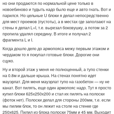
но они продаются по нормальной цене только в
новоебиново и тудыть надо было еще и авто гнать. Вот и
парился. Но цельные U блоки я делал непосредственно
для мест проемов (пустоты), а в местах где заползают на
стены я делал L+I, т.е. вырезал боковушку, а потом за 2
пропила удалял середину. В итоге и получал 2
фрагмента L и I.
Когда дошло дело до армопояса межу первым этажом и
чердаком то я покупал готовые блоки. Дорогие они
сцуко.
Ну и второй этаж у меня не полноценный, а тупо стенки
на 0.8м и дальше крыша. На стенах понятно идет
мауэрлат. Для меня мауэрлат тупо на газобетон — ну не
канат. Вот пилять, еще один армопояс надо. Тут я просто
купил блоки 625х250х200 и стал их пилять на полоски
(фоток нет). Полоски делал для стороны 200мм, т.е. если
мы пилим блок, то он лежит на столе на стенке где
250х625. Пилил из блока полоски 75мм и 45 мм. Выходит