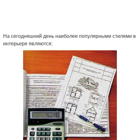
Квартиры в
Отделка под ключ
красноярске
На сегодняшний день наиболее популярными стилями в
интерьере являются:
Двухкомнатная
Комнатная квартира
квартира
Квартиры в панельном
Квартиры в старых
доме
3-комнатная квартира