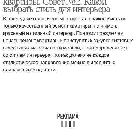
квартиры. Совет №2. Какой
выбрать стиль для интерьера
В последние годы очень многим стало важно иметь не
Однокомнатные
только качественный ремонт квартиры, но и иметь
Квартиры под сдачу
квартиры
красивый и стильный интерьер. Поэтому прежде чем
начать ремонт квартиры и приступить к закупке чистовых
отделочных материалов и мебели, стоит определиться
со стилем интерьера, так как далеко не каждое
Ремонт в квартире
Идеальная квартира
стилистическое направление можно выполнить с
одинаковым бюджетом.
Квартира для сдачи
Квартиры в аренду
Квартиры для сдачи
Квартира для аренды