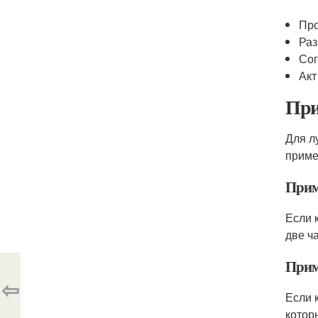
Про
Раз
Сог
Акт
При
Для л
приме
Прим
Если 
две ч
Прим
⇦
Если 
котор