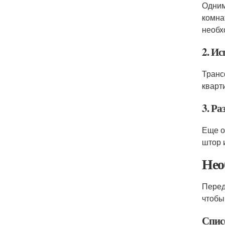
Одним
комна
необх
2. И
Транс
кварт
3. Ра
Еще о
штор 
Нео
Перед
чтобы
Спис