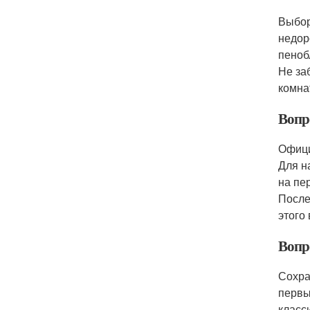
Выбор
недор
пеноб
Не за
комна
Вопр
Офици
Для н
на пе
После
этого
Вопро
Сохра
первы
класс