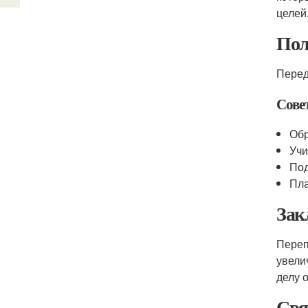
целей
Пол
Перед
Сове
Обр
Учи
Под
Пла
Зак
Переп
увели
делу 
Свя