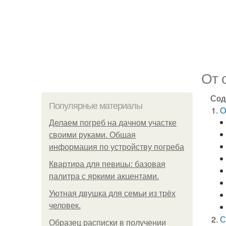
От 
Сод
Популярные материалы
О
Делаем погреб на дачном участке
своими руками. Общая
информация по устройству погреба
Квартира для певицы: базовая
палитра с яркими акцентами.
Уютная двушка для семьи из трёх
человек.
С
Образец расписки в получении