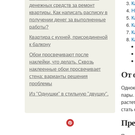
К
денежных средств за ремонт
Н
квартиры. Как написать расписку в
К
получении денег за выполненные
К
работы?
К
Квартира с кухней, присоединеной
К
к балкону
Обои просвечивают после
наклейки, что делать. Сквозь
наклеенные обои просвечивает
От 
стена: варианты решения
проблемы
Однок
Из "Однушки" в стильную "двушку".
пары.
расте
стать
Пре