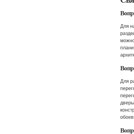
Вопр
Для н
разде
можно
плани
архит
Вопр
Для р
перег
перег
дверь
конст
обоев
Вопр