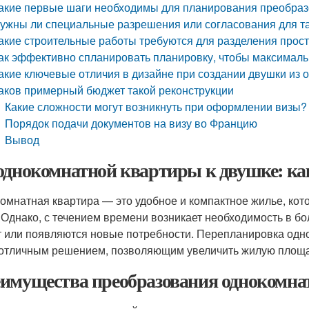
акие первые шаги необходимы для планирования преобраз
ужны ли специальные разрешения или согласования для т
акие строительные работы требуются для разделения прос
ак эффективно спланировать планировку, чтобы максималь
акие ключевые отличия в дизайне при создании двушки из
аков примерный бюджет такой реконструкции
Какие сложности могут возникнуть при оформлении визы?
Порядок подачи документов на визу во Францию
Вывод
однокомнатной квартиры к двушке: ка
омнатная квартира — это удобное и компактное жилье, кот
 Однако, с течением времени возникает необходимость в б
т или появляются новые потребности. Перепланировка одн
 отличным решением, позволяющим увеличить жилую площа
имущества преобразования однокомна