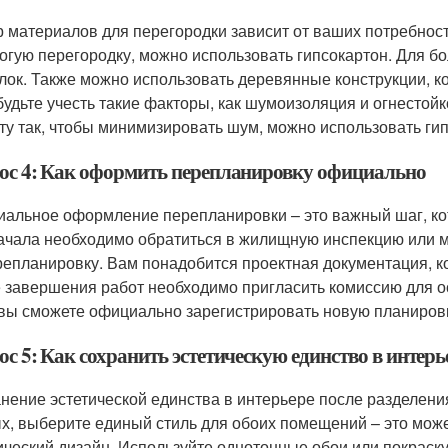
 материалов для перегородки зависит от ваших потребност
огую перегородку, можно использовать гипсокартон. Для бо
лок. Также можно использовать деревянные конструкции, ко
будьте учесть такие факторы, как шумоизоляция и огнестойк
ту так, чтобы минимизировать шум, можно использовать ги
ос 4: Как оформить перепланировку официально
альное оформление перепланировки – это важный шаг, ко
ачала необходимо обратиться в жилищную инспекцию или 
репланировку. Вам понадобится проектная документация, к
 завершения работ необходимо пригласить комиссию для о
 вы сможете официально зарегистрировать новую планиров
с 5: Как сохранить эстетическую единство в интер
нение эстетической единства в интерьере после разделения
х, выберите единый стиль для обоих помещений – это мо
ический дизайн. Используйте однотонные обои или покраску