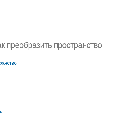
ак преобразить пространство
транство
к