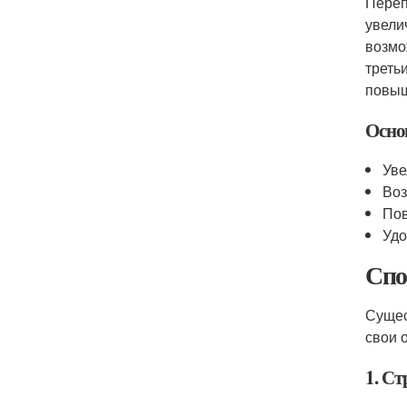
Переп
увели
возмо
треть
повыш
Осно
Уве
Воз
Пов
Удо
Спо
Сущес
свои 
1. С