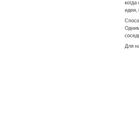
когда
идеи,
Спосо
Одним
сосед
Для н