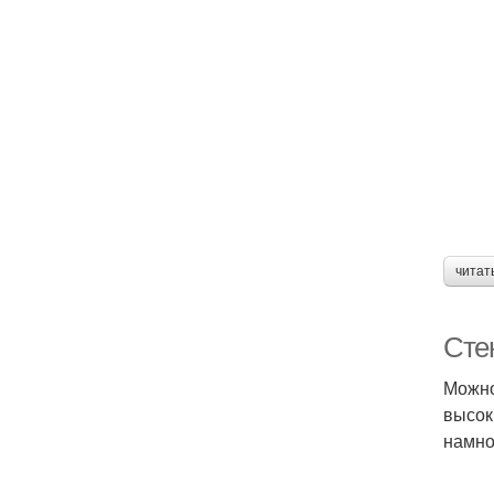
читат
Сте
Можно
высок
намно