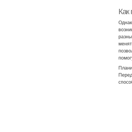
Как
Однак
возни
разны
менят
позво
помог
Плани
Перед
спосо