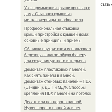
стать
Узел примыкания крыши крыльца к
дому. Стыковка крыши из
металлочерпицы, профнастила
Профессиональная стыковка
крыши пристройки с крышей дома:
основные принципы и приемы
Обшивка внутри: как я использовал
березовую влагостойкую фанеру
для создания уютного интерьера
Демонтаж пластиковых панелей.
Как снять панели в ванной.
Демонтаж стеновых панелей – ПВХ
(Сэндвич), ДСП и МДФ. Способы
крепления ПВХ панелей на потолок
Делать или нет порог в ванной.
Нужен порог в ванной или нет