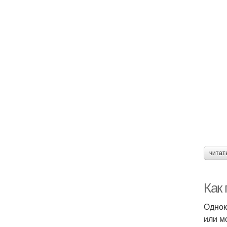
читат
Как 
Однок
или м