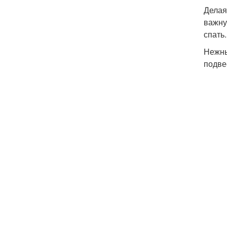
Делая
важну
спать.
Нежны
подве