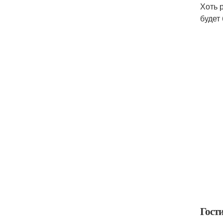
Хоть 
будет
Гост