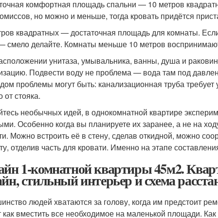
точная комфортная площадь спальни — 10 метров квадратн
омиссов, но можно и меньше, тогда кровать придётся приста
тров квадратных — достаточная площадь для комнаты. Если
— смело делайте. Комнаты меньше 10 метров воспринимаю
асположении унитаза, умывальника, ванны, душа и раковины
изацию. Подвести воду не проблема — вода там под давлени
одом проблемы могут быть: канализационная труба требует 
 от стояка.
йтесь необычных идей, в однокомнатной квартире экспер
ыми. Особенно когда вы планируете их заранее, а не на ход
ти. Можно встроить её в стену, сделав откидной, можно соо
ту, отделив часть для кровати. Именно на этапе составлени
айн 1-комнатной квартиры 45м2. Кварт
айн, стильный интерьер и схема расста
инство людей хватаются за голову, когда им предстоит ремо
 как вместить все необходимое на маленькой площади. Как 