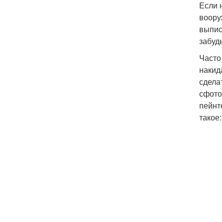
Если 
воору
выпис
забуд
Часто
накид
сдела
сфото
пейнт
такое: