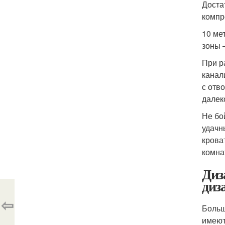
Доста
компр
10 ме
зоны 
При р
канал
с отв
далеко
Не бо
удачн
крова
комна
Диз
диз
⇦
Больш
имеют