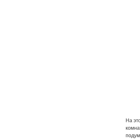
На эт
комна
подум