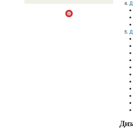
Д
Д
Диз