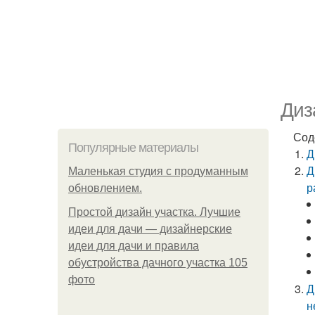
Диз
Сод
Популярные материалы
Д
Д
Маленькая студия с продуманным
р
обновлением.
Простой дизайн участка. Лучшие
идеи для дачи — дизайнерские
идеи для дачи и правила
обустройства дачного участка 105
фото
Д
н