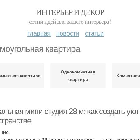
ИНТЕРЬЕР И ДЕКОР
сотни идей для вашего интерьера!
главная
новости
статьи
моугольная квартира
Однокомнатная
омнатная квартира
Комнатная
квартира
альная мини студия 28 м: как создать ую
странстве
ение
студия площадью 28 квадратных метров — это отличный вари