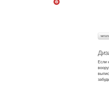
читат
Диз
Если 
воору
выпис
забуд