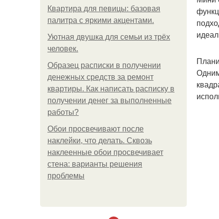
Квартира для певицы: базовая
функц
палитра с яркими акцентами.
подхо
идеал
Уютная двушка для семьи из трёх
человек.
Плани
Образец расписки в получении
Одним
денежных средств за ремонт
квадр
квартиры. Как написать расписку в
испол
получении денег за выполненные
работы?
Обои просвечивают после
наклейки, что делать. Сквозь
наклеенные обои просвечивает
стена: варианты решения
проблемы