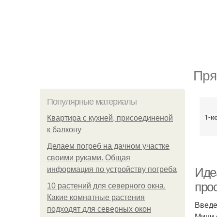
Пря
Популярные материалы
1-к
Квартира с кухней, присоединеной
к балкону
Делаем погреб на дачном участке
своими руками. Общая
информация по устройству погреба
Иде
про
10 растений для северного окна.
Какие комнатные растения
Введ
подходят для северных окон
Мини 