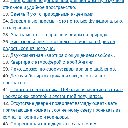
32.
Иногда именно детали превращают обычную кухню в
стильное и удобное пространство.
33.
Светлый уют с природными акцентами.
34.
Деревянные проёмы - это не только функционально,
но и красиво.
35.
Апартаменты с террасой и видом на природу.
36.
Бирюзовый цвет - это свежесть морского бриза и
радость солнечного дня.
37.
Двухкомнатная квартира с ощущением свободы.
38.
Квартира с атмосферой старой Англии.
39.
Ярко, дерзко, по-своему: квартира вне шаблонов.
40.
Детская без ярких кричащих акцентов - и это
прекрасно.
41.
Стильная неоклассика. Небольшая квартира в стиле
неоклассики светлой и элегантной получилась.
42.
Отсутствие дверей позволяет взгляду охватывать
прилегающие комнаты, солнечному свету проникать из
комнат в гостиные и коридоры.
43.
Современная евродвушка с характером.