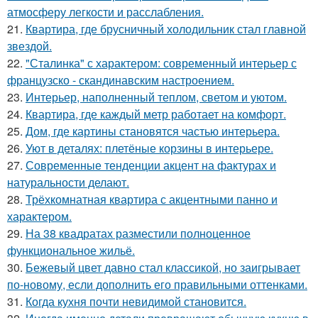
атмосферу легкости и расслабления.
21.
Квартира, где брусничный холодильник стал главной
звездой.
22.
"Сталинка" с характером: современный интерьер с
французско - скандинавским настроением.
23.
Интерьер, наполненный теплом, светом и уютом.
24.
Квартира, где каждый метр работает на комфорт.
25.
Дом, где картины становятся частью интерьера.
26.
Уют в деталях: плетёные корзины в интерьере.
27.
Современные тенденции акцент на фактурах и
натуральности делают.
28.
Трёхкомнатная квартира с акцентными панно и
характером.
29.
На 38 квадратах разместили полноценное
функциональное жильё.
30.
Бежевый цвет давно стал классикой, но заигрывает
по-новому, если дополнить его правильными оттенками.
31.
Когда кухня почти невидимой становится.