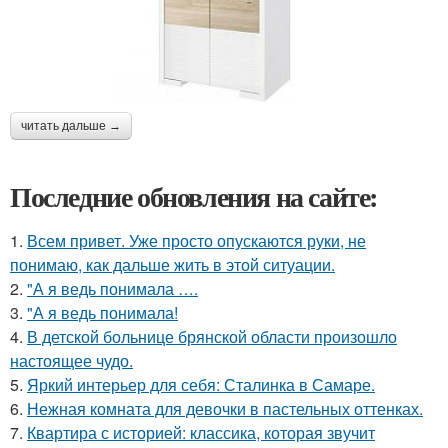
читать дальше →
Последние обновления на сайте:
1.
Всем привет. Уже просто опускаются руки, не
понимаю, как дальше жить в этой ситуации.
2.
"А я ведь понимала ….
3.
"А я ведь понимала!
4.
В детской больнице брянской области произошло
настоящее чудо.
5.
Яркий интерьер для себя: Сталинка в Самаре.
6.
Нежная комната для девочки в пастельных оттенках.
7.
Квартира с историей: классика, которая звучит