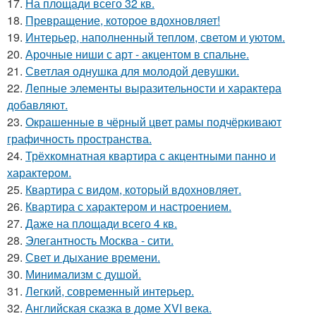
17.
На площади всего 32 кв.
18.
Превращение, которое вдохновляет!
19.
Интерьер, наполненный теплом, светом и уютом.
20.
Арочные ниши с арт - акцентом в спальне.
21.
Светлая однушка для молодой девушки.
22.
Лепные элементы выразительности и характера
добавляют.
23.
Окрашенные в чёрный цвет рамы подчёркивают
графичность пространства.
24.
Трёхкомнатная квартира с акцентными панно и
характером.
25.
Квартира с видом, который вдохновляет.
26.
Квартира с характером и настроением.
27.
Даже на площади всего 4 кв.
28.
Элегантность Москва - сити.
29.
Свет и дыхание времени.
30.
Минимализм с душой.
31.
Легкий, современный интерьер.
32.
Английская сказка в доме XVI века.