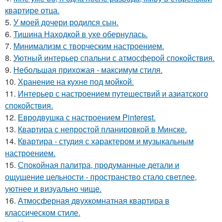
квартире отца.
5.
У моей дочери родился сын.
6.
Тишина Находкой в ухе обернулась.
7.
Минимализм с творческим настроением.
8.
Уютный интерьер спальни с атмосферой спокойствия.
9.
Небольшая прихожая - максимум стиля.
10.
Хранение на кухне под мойкой.
11.
Интерьер с настроением путешествий и азиатского
спокойствия.
12.
Евродвушка с настроением Pinterest.
13.
Квартира с непростой планировкой в Минске.
14.
Квартира - студия с характером и музыкальным
настроением.
15.
Спокойная палитра, продуманные детали и
ощущение цельности - пространство стало светлее,
уютнее и визуально чище.
16.
Атмосферная двухкомнатная квартира в
классическом стиле.