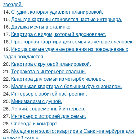
звездой.
14.
Студия, которая удивляет планировкой.
15.
Дом, где картины становятся частью интерьера.
16.
Двушка мечты в сталинке.
17.
Квартира с видом, который вдохновляет.
18.
Просторная квартира для семьи из четырёх человек.
19.
Иногда самые удачные решения из повседневных
задач рождаются.
20.
Квартира с круговой планировкой.
21.
Терракота в интерьере спальни.
22.
Квартира для семьи из четырёх человек.
23.
Маленькая квартира с большим функционалом.
24.
Интерьер с орбитой настроения.
25.
Минимализм с душой.
26.
Легкий, современный интерьер.
27.
Интерьер с историей для семьи.
28.
Свобода и комфорт.
29.
Молдинги и золото: квартира в Санкт-петербурге для
молодой семьи.