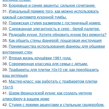
30.
Бордовые и синие акценты: сильное сочетание.
31.
Идеальный пример того, как можно использовать
каждый сантиметр кухонной тумбы.
32.
Парижская студия размером с гостиничный номер.
33.
Сдержанная элегантность в серо - белой палитре.
34.
Редизайн кухни. Хотите обновить кухню без ремонта?
35.
Как обшить стены фанерой: пошаговая инструкция
36.
Преимущества использования фанеры для обшивки
внутренних стен
37.
Вторая жизнь хрущёвки 1961 года.
38.
Современная классика для семьи с детьми.
39.
Трафареты для плитки 10х10 см: как преобразить
ваш интерьер
40.
Мастер-класс: как работать с трафаретом плитки
15х15
41.
Шарм французской кухни: как создать уютную
атмосферу в вашем доме
42.
Студия с яркими акцентами и стильным гардеробом.