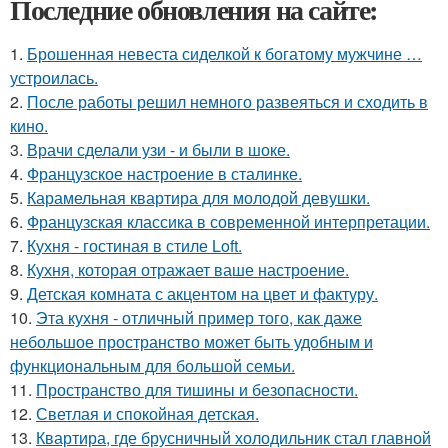
Последние обновления на сайте:
1.
Брошенная невеста сиделкой к богатому мужчине …
устроилась.
2.
После работы решил немного развеяться и сходить в
кино.
3.
Врачи сделали узи - и были в шоке.
4.
Французское настроение в сталинке.
5.
Карамельная квартира для молодой девушки.
6.
Французская классика в современной интерпретации.
7.
Кухня - гостиная в стиле Loft.
8.
Кухня, которая отражает ваше настроение.
9.
Детская комната с акцентом на цвет и фактуру.
10.
Эта кухня - отличный пример того, как даже
небольшое пространство может быть удобным и
функциональным для большой семьи.
11.
Пространство для тишины и безопасности.
12.
Светлая и спокойная детская.
13.
Квартира, где брусничный холодильник стал главной