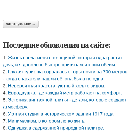
читать дальше →
Последние обновления на сайте:
1.
Жизнь свела меня с женщиной, которая одна растит
дочь, и я довольно быстро привязался к ним обеим.
2.
Глухая туристка сорвалась с горы почти на 700 метров
- когда спасатели нашли её, она была не одна.
3.
Невероятная красота: уютный холл с видом.
4.
Евродвушка, где каждый метр работает на комфорт.
5.
Эстетика винтажной плитки - детали, которые создают
атмосферу.
6.
Уютная студия в историческом здании 1917 года.
7.
Минимализм, в котором легко жить.
8.
Однушка в сдержанной природной палитре.