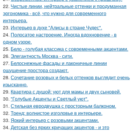
22.
Чистые линии, нейтральные оттенки и продуманная
эргономика - всё, что нужно для современного
интерьера.
23.
Интерьер в духе "Алисы в стране Чудес".
24.
Полосатое настроение. Иногда вдохновение - в
одном узоре.
25.
Бело - голубая классика с современными акцентами.
26.
Элегантность Москва - сити.
27.
Белоснежные фасады и лаконичные линии
ощущение простора создают.
28.
Сочетание розовых и белых оттенков выглядит очень
изысканно.
29.
Квартира с душой: уют для мамы и двух сыновей.
30.
"Голубые Акценты и Светлый уют".
31.
Стильная евродвушка с просторным балконом.
32.
Тренд: волнистое изголовье в интерьере.
33.
Яркий интерьер с розовыми акцентами.
34.
Детская без ярких кричащих акцентов - и это