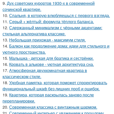
9.
Дух советских курортов 1930-х в современной
сочинской квартире.
10.
Спальня, в которую влюбляешься с первого взгляда.
11.
Серый + жёлтый: формула тёплого баланса.
12.
Сдержанный минимализм с чёрными акцентами:
стильная альтернатива классике.
13.
Небольшая прихожая - максимум стиля.
14.
Балкон как продолжение дома: идеи для стильного и
уютного пространства.
15.
Малышка - детская для братика и сестрёнки.
16.
Кровать в алькове - уютная архитектура сна.
17.
Атмосферная двухкомнатная квартира в
классическом стиле.
18.
Удобная памятка, которая поможет спроектировать
функциональный шкаф без лишних проб и ошибок.
19.
Квартира, которая раскрылась заново после
перепланировки.
20.
Современная классика с винтажным шармом.
21.
Современный интерьер с уважением к прошлому.