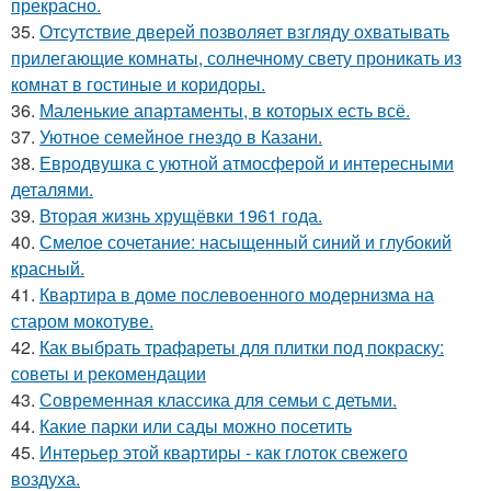
прекрасно.
35.
Отсутствие дверей позволяет взгляду охватывать
прилегающие комнаты, солнечному свету проникать из
комнат в гостиные и коридоры.
36.
Маленькие апартаменты, в которых есть всё.
37.
Уютное семейное гнездо в Казани.
38.
Евродвушка с уютной атмосферой и интересными
деталями.
39.
Вторая жизнь хрущёвки 1961 года.
40.
Смелое сочетание: насыщенный синий и глубокий
красный.
41.
Квартира в доме послевоенного модернизма на
старом мокотуве.
42.
Как выбрать трафареты для плитки под покраску:
советы и рекомендации
43.
Современная классика для семьи с детьми.
44.
Какие парки или сады можно посетить
45.
Интерьер этой квартиры - как глоток свежего
воздуха.