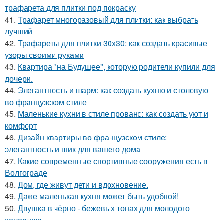
трафарета для плитки под покраску
41.
Трафарет многоразовый для плитки: как выбрать
лучший
42.
Трафареты для плитки 30х30: как создать красивые
узоры своими руками
43.
Квартира "на Будущее", которую родители купили для
дочери.
44.
Элегантность и шарм: как создать кухню и столовую
во французском стиле
45.
Маленькие кухни в стиле прованс: как создать уют и
комфорт
46.
Дизайн квартиры во французском стиле:
элегантность и шик для вашего дома
47.
Какие современные спортивные сооружения есть в
Волгограде
48.
Дом, где живут дети и вдохновение.
49.
Даже маленькая кухня может быть удобной!
50.
Двушка в чёрно - бежевых тонах для молодого
холостяка.