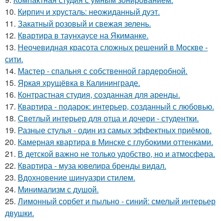
10.
Кирпич и хрусталь: неожиданный дуэт.
11.
Закатный розовый и свежая зелень.
12.
Квартира в таунхаусе на Якиманке.
13.
Неочевидная красота сложных решений в Москве -
сити.
14.
Мастер - спальня с собственной гардеробной.
15.
Яркая хрущёвка в Калининграде.
16.
Контрастная студия, созданная для аренды.
17.
Квартира - подарок: интерьер, созданный с любовью.
18.
Светлый интерьер для отца и дочери - студентки.
19.
Разные стулья - один из самых эффектных приёмов.
20.
Камерная квартира в Минске с глубокими оттенками.
21.
В детской важно не только удобство, но и атмосфера.
22.
Квартира - муза ювелира бренды видал.
23.
Вдохновение шинуазри стилем.
24.
Минимализм с душой.
25.
Лимонный сорбет и пыльно - синий: смелый интерьер
двушки.