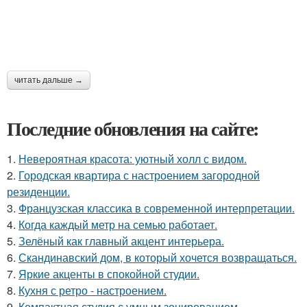
читать дальше →
Последние обновления на сайте:
1.
Невероятная красота: уютный холл с видом.
2.
Городская квартира с настроением загородной
резиденции.
3.
Французская классика в современной интерпретации.
4.
Когда каждый метр на семью работает.
5.
Зелёный как главный акцент интерьера.
6.
Скандинавский дом, в который хочется возвращаться.
7.
Яркие акценты в спокойной студии.
8.
Кухня с ретро - настроением.
9.
Компактная студия с умным зонированием.