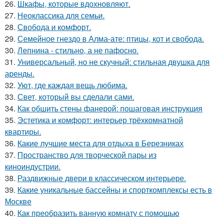
26.
Шкафы, которые вдохновляют.
27.
Неоклассика для семьи.
28.
Свобода и комфорт.
29.
Семейное гнездо в Алма-ате: птицы, кот и свобода.
30.
Лепнина - стильно, а не пафосно.
31.
Универсальный, но не скучный: стильная двушка для
аренды.
32.
Уют, где каждая вещь любима.
33.
Свет, который вы сделали сами.
34.
Как обшить стены фанерой: пошаговая инструкция
35.
Эстетика и комфорт: интерьер трёхкомнатной
квартиры.
36.
Какие лучшие места для отдыха в Березниках
37.
Пространство для творческой пары из
киноиндустрии.
38.
Раздвижные двери в классическом интерьере.
39.
Какие уникальные бассейны и спорткомплексы есть в
Москве
40.
Как преобразить ванную комнату с помощью