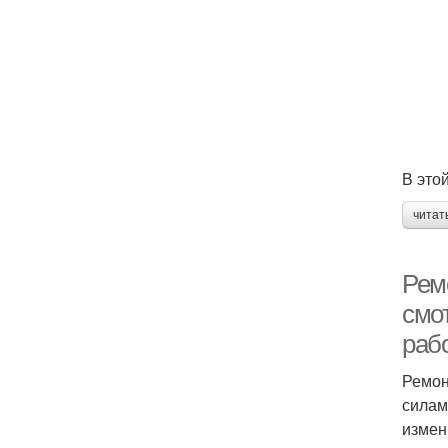
В это
читат
Рем
смот
раб
Ремон
силам
измен