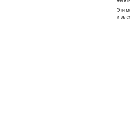
Эти м
и выс