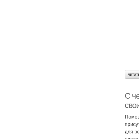
читат
С ч
сво
Помещ
прису
для р
негат