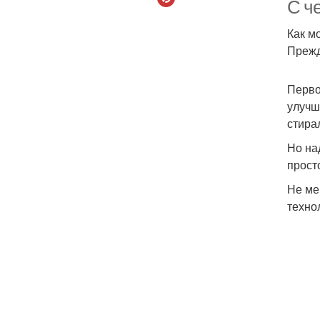
С че
Как м
Прежд
Перво
улучш
стира
Но на
прост
Не ме
техно