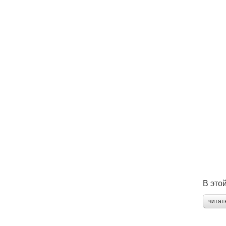
В это
читат