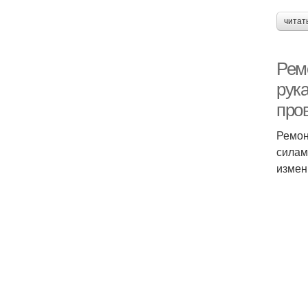
читат
Рем
рук
про
Ремон
силам
измен