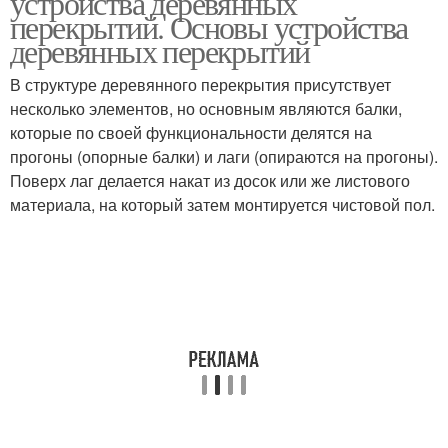
устройства деревянных
перекрытий. Основы устройства
деревянных перекрытий
В структуре деревянного перекрытия присутствует
Ремонт на маленькой
Ремонт в новостройке
несколько элементов, но основным являются балки,
которые по своей функциональности делятся на
прогоны (опорные балки) и лаги (опираются на прогоны).
Поверх лаг делается накат из досок или же листового
Материалы для
Ремонт в комнате
материала, на который затем монтируется чистовой пол.
бюджетного ремонта
Дешевый ремонт
Правильный ремонт
Работы при ремонте
Капитальный ремонт